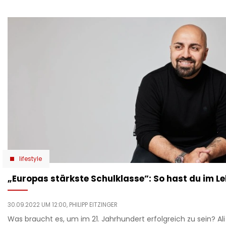
lifestyle
„Europas stärkste Schulklasse”: So hast du im Le
30.09.2022 UM 12:00,
PHILIPP EITZINGER
Was braucht es, um im 21. Jahrhundert erfolgreich zu sein? Ali