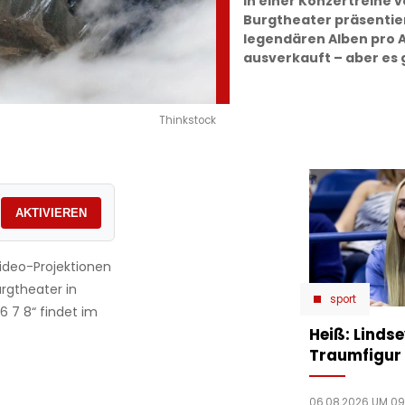
In einer Konzertreihe vo
Burgtheater präsentiert
legendären Alben pro A
ausverkauft – aber es 
Thinkstock
AKTIVIEREN
-Video-Projektionen
urgtheater in
sport
 6 7 8“ findet im
Heiß: Linds
Traumfigur 
06.08.2026 UM 09