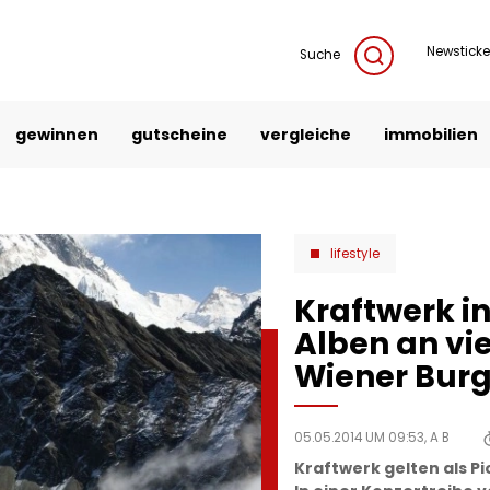
Newsticke
Suche
gewinnen
gutscheine
vergleiche
immobilien
lifestyle
Kraftwerk in
Alben an v
Wiener Burg
05.05.2014 UM 09:53,
A B
Kraftwerk gelten als Pi