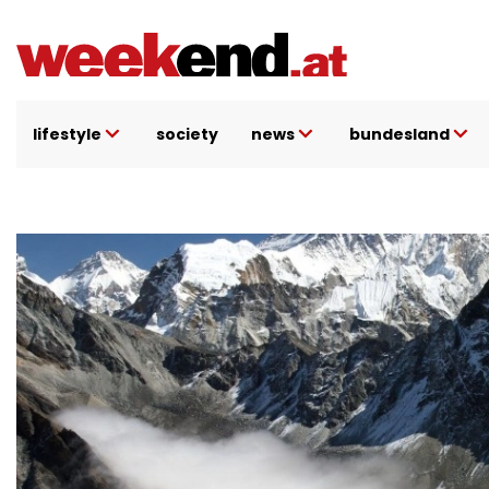
Direkt
zum
Inhalt
lifestyle
society
news
bundesland