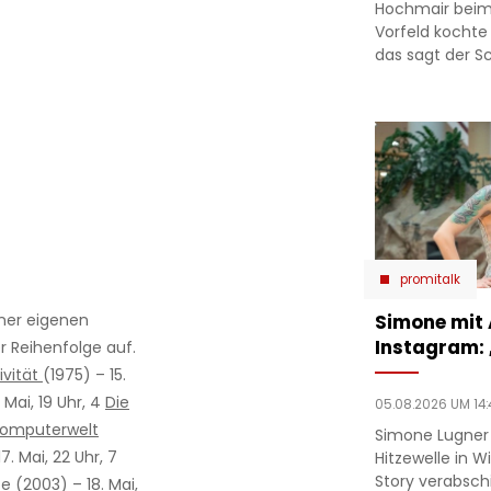
Hochmair beim
Vorfeld kochte
das sagt der Sc
promitalk
Simone mit
iner eigenen
Instagram:
er Reihenfolge auf.
ivität
(1975) – 15.
 Mai, 19 Uhr, 4
Die
05.08.2026 UM 14:
omputerwelt
Simone Lugner
7. Mai, 22 Uhr, 7
Hitzewelle in W
Story verabsc
ce
(2003) – 18. Mai,