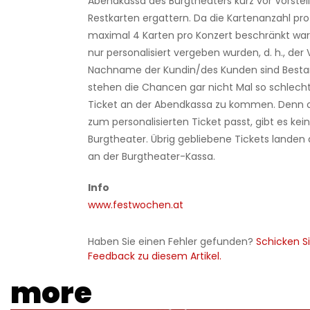
Abendkassa des Burgtheaters kurz vor Vorste
Restkarten ergattern. Da die Kartenanzahl pro
maximal 4 Karten pro Konzert beschränkt war
nur personalisiert vergeben wurden, d. h., der
Nachname der Kundin/des Kunden sind Bestand
stehen die Chancen gar nicht Mal so schlech
Ticket an der Abendkassa zu kommen. Denn o
zum personalisierten Ticket passt, gibt es ke
Burgtheater. Übrig gebliebene Tickets landen
an der Burgtheater-Kassa.
Info
www.festwochen.at
Haben Sie einen Fehler gefunden?
Schicken Si
Feedback zu diesem Artikel.
more