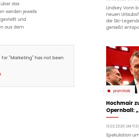
 über das
Lindsey Vonn b
n werden jeweils
neuen Urlaubsfo
gestellt und
die Ski-Legend
nen aus dem
genießt entsp
 for "Marketing" has not been
s
promitalk
Hochmair zu
Opernball: „
13.02.2026 UM 11:31
Spekulation um