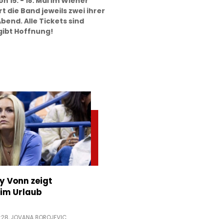
n 15. - 18. Mai im Wiener
 die Band jeweils zwei ihrer
bend. Alle Tickets sind
gibt Hoffnung!
ey Vonn zeigt
im Urlaub
:28,
JOVANA BOROJEVIC