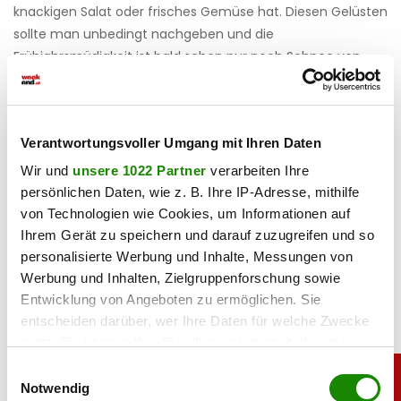
knackigen Salat oder frisches Gemüse hat. Diesen Gelüsten
sollte man unbedingt nachgeben und die
Frühjahrsmüdigkeit ist bald schon nur noch Schnee von
gestern.
Haben Sie einen Fehler gefunden?
Schicken Sie uns Ihr
Verantwortungsvoller Umgang mit Ihren Daten
Feedback zu diesem Artikel.
Wir und
unsere 1022 Partner
verarbeiten Ihre
persönlichen Daten, wie z. B. Ihre IP-Adresse, mithilfe
teilen
von Technologien wie Cookies, um Informationen auf
Ihrem Gerät zu speichern und darauf zuzugreifen und so
personalisierte Werbung und Inhalte, Messungen von
Werbung und Inhalten, Zielgruppenforschung sowie
Entwicklung von Angeboten zu ermöglichen. Sie
entscheiden darüber, wer Ihre Daten für welche Zwecke
nutzt. Sie können Ihre Einwilligung jederzeit über die
Cookie-Erklärung oder durch Klicken auf das Privacy
Einwilligungsauswahl
Trigger Symbol ändern oder widerrufen
Notwendig