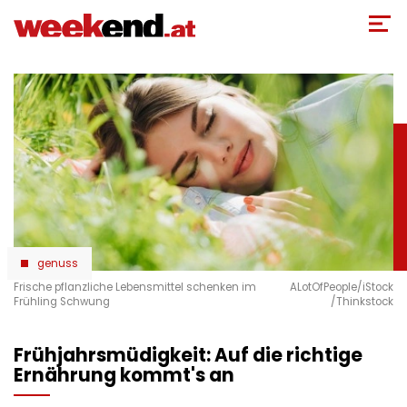
Direkt
zum
Inhalt
genuss
Frische pflanzliche Lebensmittel schenken im
ALotOfPeople/iStock
Frühling Schwung
/Thinkstock
Frühjahrsmüdigkeit: Auf die richtige
Ernährung kommt's an