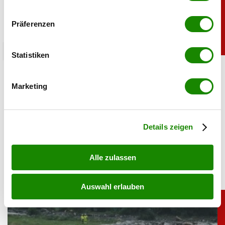
Wenn Sie es erlauben, würden wir auch gerne:
Präferenzen
Informationen über Ihre geografische Lage
erfassen, welche bis auf einige Meter genau sein
chronik
können
Statistiken
Ihr Gerät durch aktives Scannen nach
Goldpreis zieht kräftig an: Das steckt dahinter
bestimmten Merkmalen (Fingerprinting) identifizieren
Marketing
Erfahren Sie mehr darüber, wie Ihre persönlichen Daten
07.08.2026 UM 09:23,
YUNUS EMRE KURT
verarbeitet werden, und legen Sie Ihre Präferenzen im
Gold ist wieder gefragt: Der Preis stieg auf den höchsten
Abschnitt Einzelheiten
fest.
Stand seit Ende Juni. Schwache US-Jobdaten und ein
Details zeigen
fallender Dollar liefern neuen Rückenwind.
Alle zulassen
Auswahl erlauben