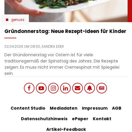
genuss
Gründonnerstag: Neue Rezept-Ideen für Kinder
02.04.2026 UM 08:30,
SANDRA EDER
Der Gründonnerstag vor Ostern ist für viele
traditionsgemäß der Spinattag des Jahres. Die Rezepte
zeigen: Es muss nicht immer Cremespinat mit Spiegelei
sein.
Social
Footer
Content Studio
Mediadaten
Impressum
AGB
links
Datenschutzhinweis
ePaper
Kontakt
Bottom
menu
Artikel-Feedback