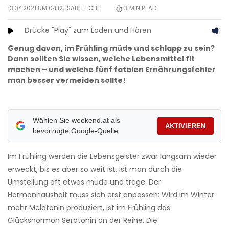
13.04.2021 UM 04:12,
ISABEL FOLIE
3
MIN READ
Drücke "Play" zum Laden und Hören
Genug davon, im Frühling müde und schlapp zu sein?
Dann sollten Sie wissen, welche Lebensmittel fit
machen – und welche fünf fatalen Ernährungsfehler
man besser vermeiden sollte!
Wählen Sie weekend.at als
AKTIVIEREN
bevorzugte Google-Quelle
Im Frühling werden die Lebensgeister zwar langsam wieder
erweckt, bis es aber so weit ist, ist man durch die
Umstellung oft etwas müde und träge. Der
Hormonhaushalt muss sich erst anpassen: Wird im Winter
mehr Melatonin produziert, ist im Frühling das
Glückshormon Serotonin an der Reihe. Die