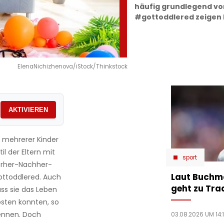
häufig grundlegend vo
#gottoddlered zeigen E
ElenaNichizhenova/iStock/Thinkstock
AKTIVIEREN
 mehrerer Kinder
l der Eltern mit
sport
Vorher-Nachher-
Laut Buchm
ottoddlered. Auch
geht zu Tra
ass sie das Leben
osten konnten, so
ennen. Doch
03.08.2026 UM 14: