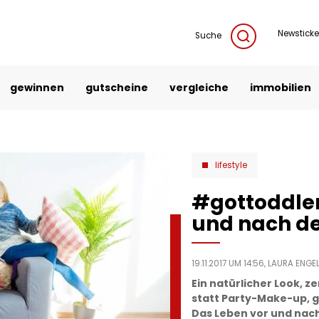
Newsticke
Suche
gewinnen
gutscheine
vergleiche
immobilien
lifestyle
#gottoddler
und nach de
19.11.2017 UM 14:56,
LAURA ENGE
Ein natürlicher Look, 
statt Party-Make-up, g
Das Leben vor und nach