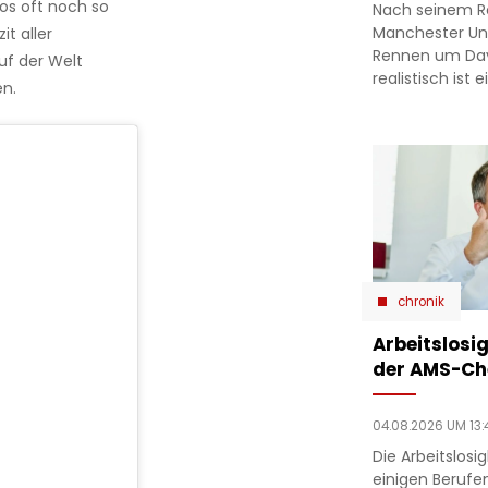
tos oft noch so
Nach seinem R
Manchester Un
t aller
Rennen um Dav
f der Welt
realistisch ist
en.
chronik
Arbeitslosig
der AMS-Ch
04.08.2026 UM 13:
Die Arbeitslosi
einigen Berufe