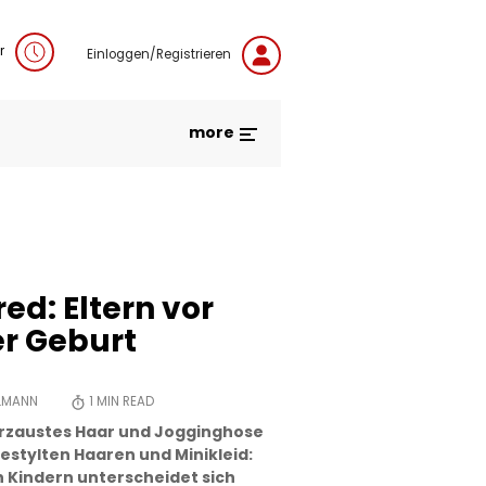
r
Einloggen/Registrieren
more
ed: Eltern vor
r Geburt
LMANN
1
MIN READ
zerzaustes Haar und Jogginghose
estylten Haaren und Minikleid:
 Kindern unterscheidet sich