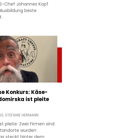
MS-Chef Johannes Kopf
 Ausbildung beste
t.
e Konkurs: Käse-
domirska ist pleite
30,
STEFANIE HERMANN
t pleite: Zwei Firmen sind
 Standorte wurden
as steckt hinter dem