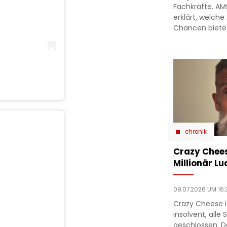
Fachkräfte. A
erklärt, welche
Chancen biete
chronik
Crazy Chees
Millionär Lu
08.07.2026 UM 16:
Crazy Cheese is
insolvent, alle
geschlossen. D