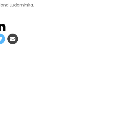
land Ludomirska.
n