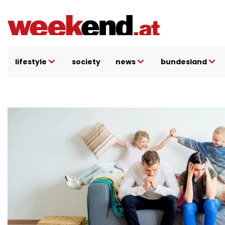
Direkt
zum
Inhalt
lifestyle
society
news
bundesland