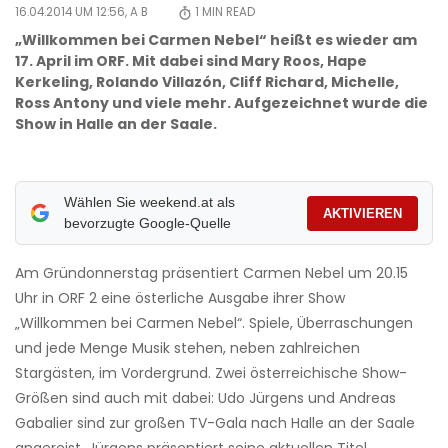
16.04.2014 UM 12:56,
A B
1
MIN READ
„Willkommen bei Carmen Nebel“ heißt es wieder am
17. April im ORF. Mit dabei sind Mary Roos, Hape
Kerkeling, Rolando Villazón, Cliff Richard, Michelle,
Ross Antony und viele mehr. Aufgezeichnet wurde die
Show in Halle an der Saale.
Wählen Sie weekend.at als
AKTIVIEREN
bevorzugte Google-Quelle
Am Gründonnerstag präsentiert Carmen Nebel um 20.15
Uhr in ORF 2 eine österliche Ausgabe ihrer Show
„Willkommen bei Carmen Nebel“. Spiele, Überraschungen
und jede Menge Musik stehen, neben zahlreichen
Stargästen, im Vordergrund. Zwei österreichische Show-
Größen sind auch mit dabei: Udo Jürgens und Andreas
Gabalier sind zur großen TV-Gala nach Halle an der Saale