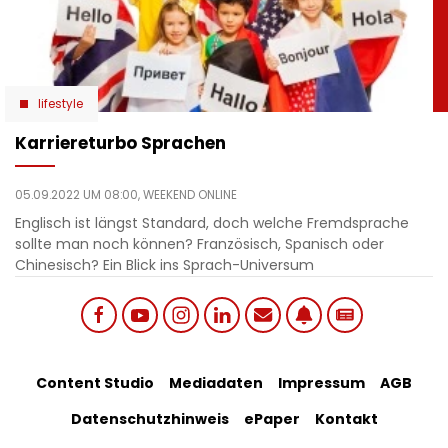
lifestyle
Karriereturbo Sprachen
05.09.2022 UM 08:00,
WEEKEND ONLINE
Englisch ist längst Standard, doch welche Fremdsprache
sollte man noch können? Französisch, Spanisch oder
Chinesisch? Ein Blick ins Sprach-Universum
Social
Footer
Content Studio
Mediadaten
Impressum
AGB
links
Datenschutzhinweis
ePaper
Kontakt
Bottom
menu