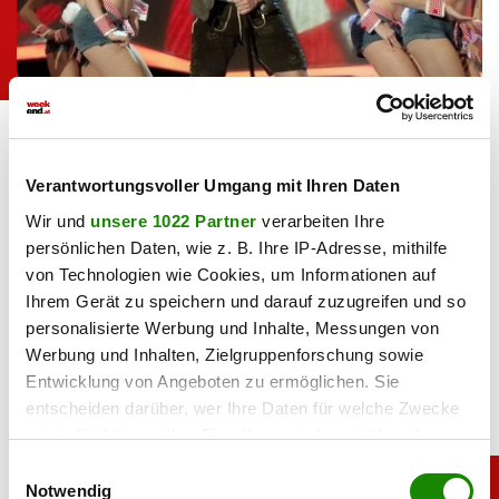
Andreas Gabalier singt "sei Liad"
ORF/ZDF/Max Kohr
Haben Sie einen Fehler gefunden?
Schicken Sie uns Ihr
Verantwortungsvoller Umgang mit Ihren Daten
Feedback zu diesem Artikel.
Wir und
unsere 1022 Partner
verarbeiten Ihre
persönlichen Daten, wie z. B. Ihre IP-Adresse, mithilfe
teilen
von Technologien wie Cookies, um Informationen auf
Ihrem Gerät zu speichern und darauf zuzugreifen und so
personalisierte Werbung und Inhalte, Messungen von
Werbung und Inhalten, Zielgruppenforschung sowie
Entwicklung von Angeboten zu ermöglichen. Sie
entscheiden darüber, wer Ihre Daten für welche Zwecke
nutzt. Sie können Ihre Einwilligung jederzeit über die
Cookie-Erklärung oder durch Klicken auf das Privacy
Einwilligungsauswahl
Trigger Symbol ändern oder widerrufen
Notwendig