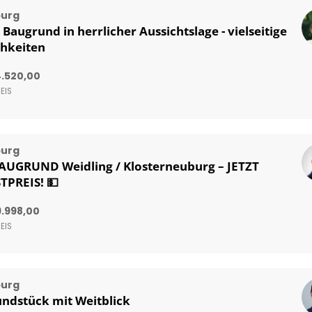
burg
Baugrund in herrlicher Aussichtslage - vielseitige
hkeiten
.520,00
EIS
burg
AUGRUND Weidling / Klosterneuburg – JETZT
PREIS! 💵
.998,00
EIS
burg
ndstück mit Weitblick