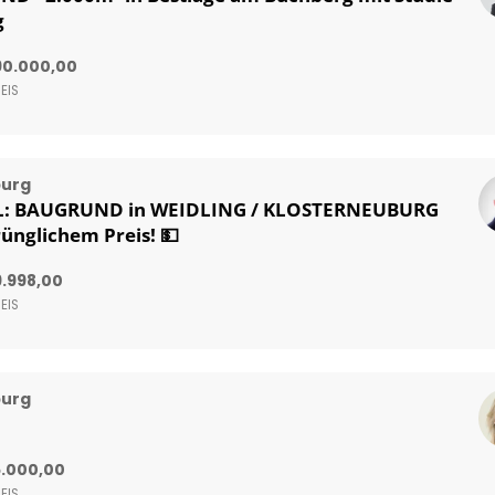
g
90.000,00
EIS
burg
AL: BAUGRUND in WEIDLING / KLOSTERNEUBURG
rünglichem Preis! 💵
.998,00
EIS
burg
5.000,00
EIS