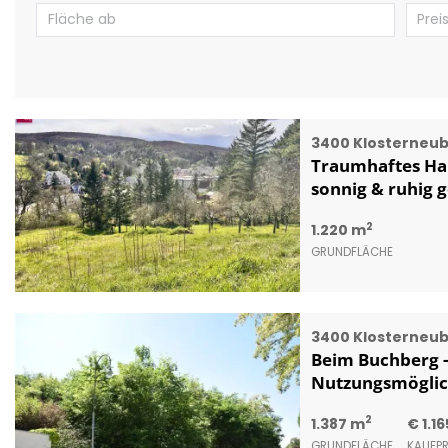
3400 Klosterneu
Traumhaftes Han
sonnig & ruhig 
2
1.220 m
GRUNDFLÄCHE
3400 Klosterneu
Beim Buchberg - 
Nutzungsmöglic
2
1.387 m
€ 1.1
GRUNDFLÄCHE
KAUFPR