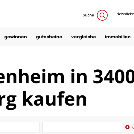
Newsticke
Suche
gewinnen
gutscheine
vergleiche
immobilien
enheim in 340
rg kaufen