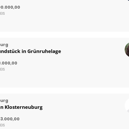
00.000,00
EIS
burg
undstück in Grünruhelage
9.000,00
EIS
burg
in Klosterneuburg
63.000,00
EIS