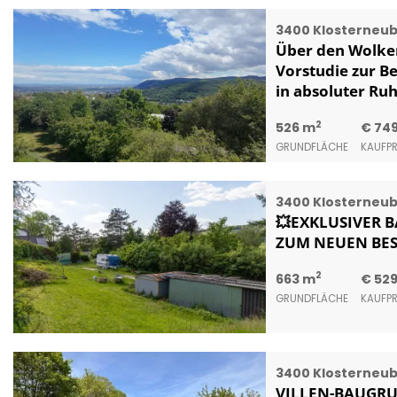
3400 Klosterneu
Über den Wolke
Vorstudie zur B
in absoluter Ru
2
526 m
€ 74
GRUNDFLÄCHE
KAUFPR
3400 Klosterneu
💥EXKLUSIVER B
ZUM NEUEN BEST
2
663 m
€ 529
GRUNDFLÄCHE
KAUFPR
3400 Klosterneu
VILLEN-BAUGRUND