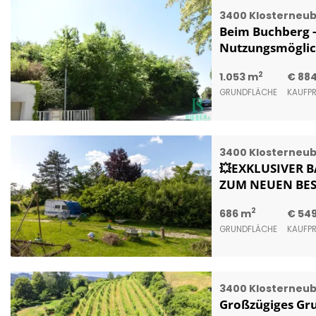
3400 Klosterneu
Beim Buchberg - 
Nutzungsmöglic
2
1.053 m
€ 884
GRUNDFLÄCHE
KAUFPR
3400 Klosterneu
💥EXKLUSIVER B
ZUM NEUEN BEST
2
686 m
€ 549
GRUNDFLÄCHE
KAUFPR
3400 Klosterneu
Großzügiges Gru