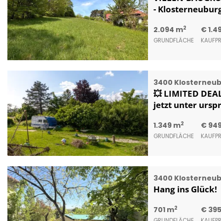
- Klosterneubur
2
2.094 m
€ 1.4
GRUNDFLÄCHE
KAUFPR
3400 Klosterneu
💥 LIMITED DE
jetzt unter ursp
2
1.349 m
€ 949
GRUNDFLÄCHE
KAUFPR
3400 Klosterneu
Hang ins Glück!
2
701 m
€ 39
GRUNDFLÄCHE
KAUFPR