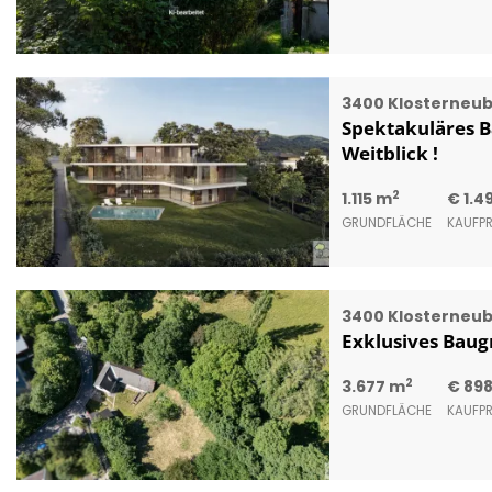
3400 Klosterneu
Spektakuläres B
Weitblick !
2
1.115 m
€ 1.4
GRUNDFLÄCHE
KAUFPR
3400 Klosterneu
Exklusives Baug
2
3.677 m
€ 89
GRUNDFLÄCHE
KAUFPR