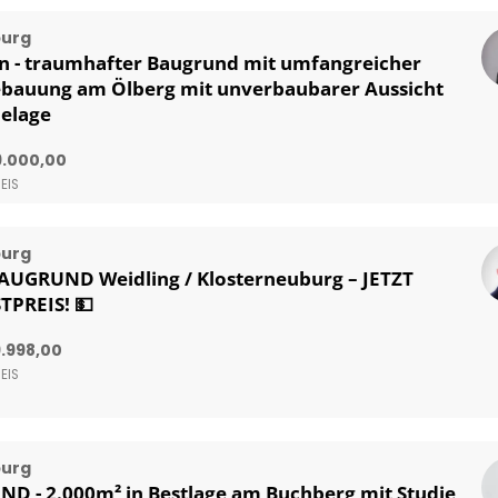
burg
n - traumhafter Baugrund mit umfangreicher
ebauung am Ölberg mit unverbaubarer Aussicht
helage
9.000,00
EIS
burg
AUGRUND Weidling / Klosterneuburg – JETZT
PREIS! 💵
.998,00
EIS
burg
 - 2.000m² in Bestlage am Buchberg mit Studie