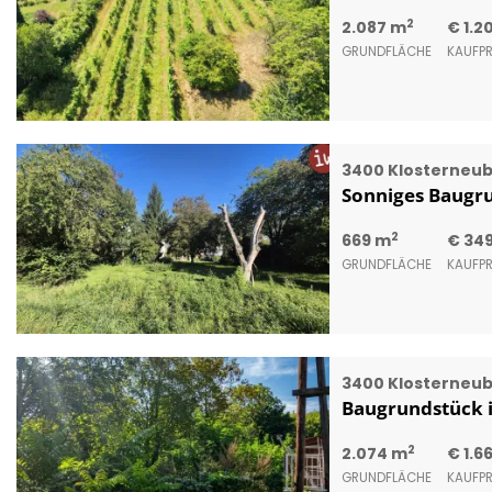
2
2.087 m
€ 1.2
GRUNDFLÄCHE
KAUFPR
3400 Klosterneu
Sonniges Baugr
2
669 m
€ 34
GRUNDFLÄCHE
KAUFPR
3400 Klosterneu
Baugrundstück 
2
2.074 m
€ 1.6
GRUNDFLÄCHE
KAUFPR