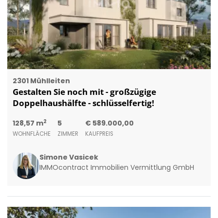
2301 Mühlleiten
Gestalten Sie noch mit - großzügige
Doppelhaushälfte - schlüsselfertig!
2
128,57 m
5
€ 589.000,00
WOHNFLÄCHE
ZIMMER
KAUFPREIS
Simone Vasicek
IMMOcontract Immobilien Vermittlung GmbH