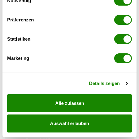
Notwendig
Simone Vasicek
Wenn Sie es erlauben, würden wir auch gerne:
IMMOcontract Immobilien Vermittlung GmbH
Präferenzen
Informationen über Ihre geografische Lage
erfassen, welche bis auf einige Meter genau sein
können
Statistiken
Ihr Gerät durch aktives Scannen nach
bestimmten Merkmalen (Fingerprinting) identifizieren
Marketing
Erfahren Sie mehr darüber, wie Ihre persönlichen Daten
verarbeitet werden, und legen Sie Ihre Präferenzen im
Abschnitt Einzelheiten
fest.
Details zeigen
Alle zulassen
Auswahl erlauben
2291 Lassee
Mach es zu deinem Traumhaus- Belagsfertige