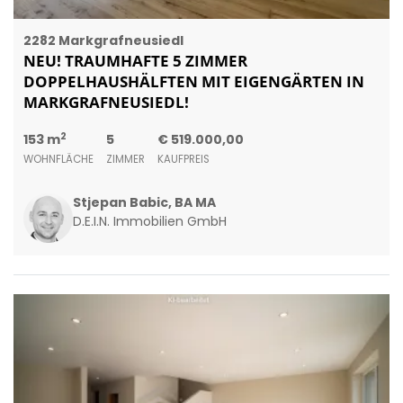
2282 Markgrafneusiedl
NEU! TRAUMHAFTE 5 ZIMMER
DOPPELHAUSHÄLFTEN MIT EIGENGÄRTEN IN
MARKGRAFNEUSIEDL!
2
153 m
5
€ 519.000,00
WOHNFLÄCHE
ZIMMER
KAUFPREIS
Stjepan Babic, BA MA
D.E.I.N. Immobilien GmbH