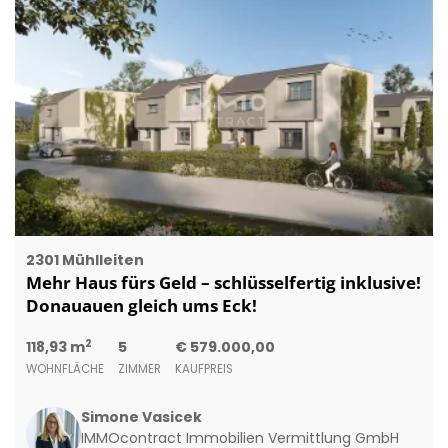
2301 Mühlleiten
Mehr Haus fürs Geld – schlüsselfertig inklusive!
Donauauen gleich ums Eck!
2
118,93 m
5
€ 579.000,00
WOHNFLÄCHE
ZIMMER
KAUFPREIS
Simone Vasicek
IMMOcontract Immobilien Vermittlung GmbH