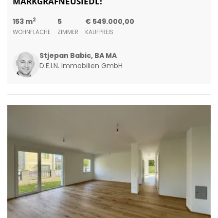
MARKGRAFNEUSIEDL!
2
153 m
5
€ 549.000,00
WOHNFLÄCHE
ZIMMER
KAUFPREIS
Stjepan Babic, BA MA
D.E.I.N. Immobilien GmbH