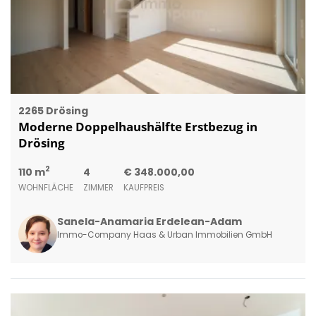
2265 Drösing
Moderne Doppelhaushälfte Erstbezug in
Drösing
2
110 m
4
€ 348.000,00
WOHNFLÄCHE
ZIMMER
KAUFPREIS
Sanela-Anamaria Erdelean-Adam
Immo-Company Haas & Urban Immobilien GmbH