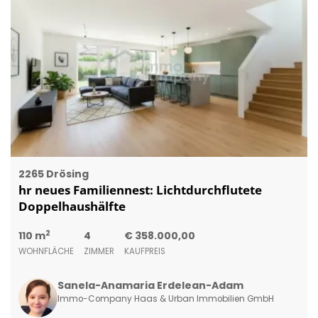
2265 Drösing
hr neues Familiennest: Lichtdurchflutete
Doppelhaushälfte
2
110 m
4
€ 358.000,00
WOHNFLÄCHE
ZIMMER
KAUFPREIS
Sanela-Anamaria Erdelean-Adam
Immo-Company Haas & Urban Immobilien GmbH