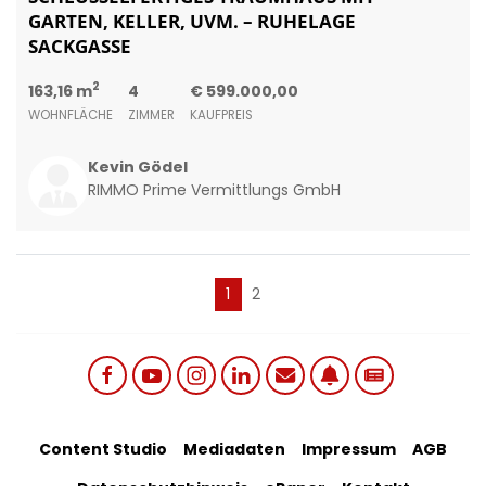
GARTEN, KELLER, UVM. – RUHELAGE
SACKGASSE
2
163,16 m
4
€ 599.000,00
WOHNFLÄCHE
ZIMMER
KAUFPREIS
Kevin Gödel
RIMMO Prime Vermittlungs GmbH
(current)
1
2
Social links menu
Footer Bottom Menu
Content Studio
Mediadaten
Impressum
AGB