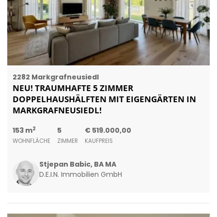
2282 Markgrafneusiedl
NEU! TRAUMHAFTE 5 ZIMMER
DOPPELHAUSHÄLFTEN MIT EIGENGÄRTEN IN
MARKGRAFNEUSIEDL!
2
153 m
5
€ 519.000,00
WOHNFLÄCHE
ZIMMER
KAUFPREIS
Stjepan Babic, BA MA
D.E.I.N. Immobilien GmbH