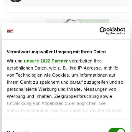
Verantwortungsvoller Umgang mit Ihren Daten
Wir und
unsere 1022 Partner
verarbeiten Ihre
persönlichen Daten, wie z. B. Ihre IP-Adresse, mithilfe
von Technologien wie Cookies, um Informationen auf
Ihrem Gerät zu speichern und darauf zuzugreifen und so
personalisierte Werbung und Inhalte, Messungen von
Werbung und Inhalten, Zielgruppenforschung sowie
2301 Mühlleiten
Entwicklung von Angeboten zu ermöglichen. Sie
Schlüsselfertige Doppelhaushälfte in der Natur
entscheiden darüber, wer Ihre Daten für welche Zwecke
nutzt. Sie können Ihre Einwilligung jederzeit über die
2
103,93 m
4
€ 489.000,00
Cookie-Erklärung oder durch Klicken auf das Privacy
WOHNFLÄCHE
ZIMMER
KAUFPREIS
Einwilligungsauswahl
Trigger Symbol ändern oder widerrufen