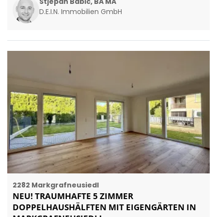
Stjepan Babic, BA MA
D.E.I.N. Immobilien GmbH
2282 Markgrafneusiedl
NEU! TRAUMHAFTE 5 ZIMMER
DOPPELHAUSHÄLFTEN MIT EIGENGÄRTEN IN