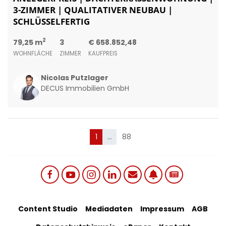
3-ZIMMER | QUALITATIVER NEUBAU |
SCHLÜSSELFERTIG
2
79,25 m
3
€ 658.852,48
WOHNFLÄCHE
ZIMMER
KAUFPREIS
Nicolas Putzlager
DECUS Immobilien GmbH
(current)
1
…
88
Social links menu
Footer Bottom Menu
Content Studio
Mediadaten
Impressum
AGB