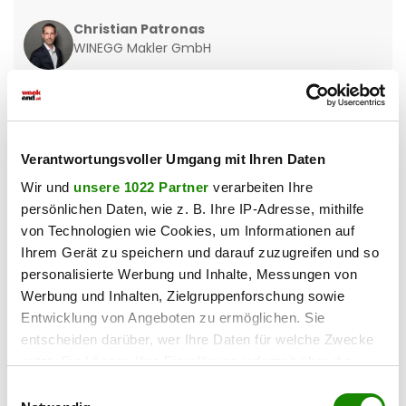
Christian Patronas
WINEGG Makler GmbH
Verantwortungsvoller Umgang mit Ihren Daten
Wir und
unsere 1022 Partner
verarbeiten Ihre
persönlichen Daten, wie z. B. Ihre IP-Adresse, mithilfe
von Technologien wie Cookies, um Informationen auf
Ihrem Gerät zu speichern und darauf zuzugreifen und so
personalisierte Werbung und Inhalte, Messungen von
Werbung und Inhalten, Zielgruppenforschung sowie
Entwicklung von Angeboten zu ermöglichen. Sie
entscheiden darüber, wer Ihre Daten für welche Zwecke
nutzt. Sie können Ihre Einwilligung jederzeit über die
1210 Wien
Cookie-Erklärung oder durch Klicken auf das Privacy
Einwilligungsauswahl
Moderner Dachgeschosstraum inkl.
Trigger Symbol ändern oder widerrufen