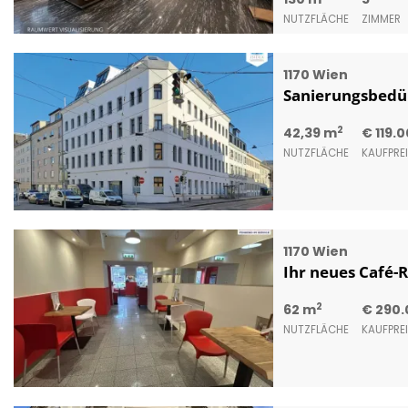
NUTZFLÄCHE
ZIMMER
1170 Wien
Sanierungsbedürf
2
42,39 m
€ 119.
NUTZFLÄCHE
KAUFPRE
1170 Wien
Ihr neues Café-R
2
62 m
€ 290.
NUTZFLÄCHE
KAUFPRE