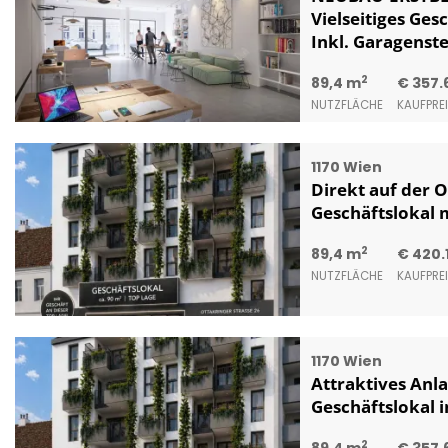
Vielseitiges Ges
Inkl. Garagenstel
2
89,4 m
€ 357.
NUTZFLÄCHE
KAUFPRE
1170 Wien
Direkt auf der O
Geschäftslokal m
2
89,4 m
€ 420.
NUTZFLÄCHE
KAUFPRE
1170 Wien
Attraktives Anl
Geschäftslokal i
2
89,4 m
€ 357.