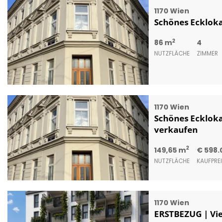
1170 Wien
Schönes Eckloka
2
86 m
4
NUTZFLÄCHE
ZIMMER
1170 Wien
Schönes Eckloka
verkaufen
2
149,65 m
€ 598.
NUTZFLÄCHE
KAUFPRE
1170 Wien
ERSTBEZUG | Viel