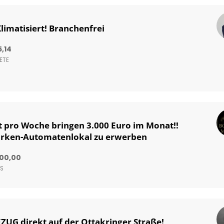
limatisiert! Branchenfrei
5,14
ETE
t pro Woche bringen 3.000 Euro im Monat!!
arken-Automatenlokal zu erwerben
000,00
IS
G direkt auf der Ottakringer Straße!