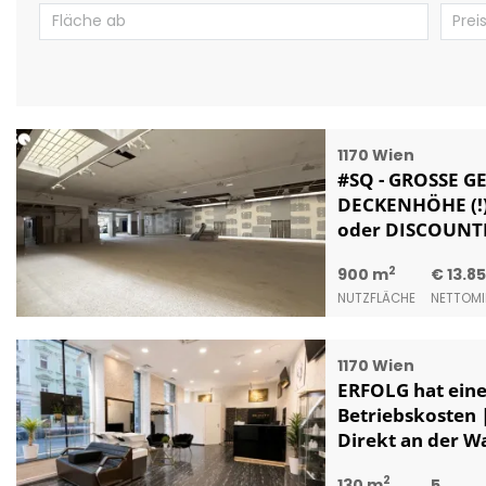
1170 Wien
#SQ - GROSSE G
DECKENHÖHE (!)
oder DISCOUNTE
2
900 m
€ 13.8
NUTZFLÄCHE
NETTOMI
1170 Wien
ERFOLG hat eine 
Betriebskosten |
Direkt an der W
2
130 m
5