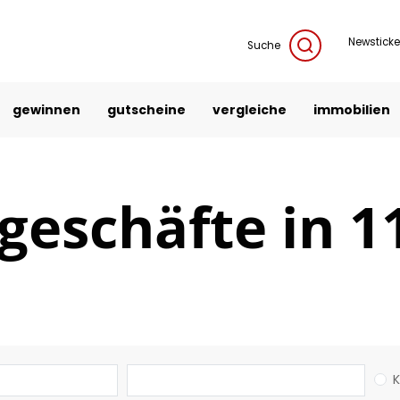
Newsticke
Suche
gewinnen
gutscheine
vergleiche
immobilien
geschäfte in 1