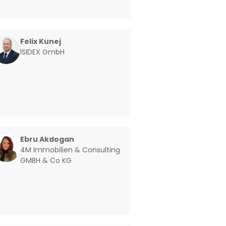
Felix Kunej
ISIDEX GmbH
Ebru Akdogan
4M Immobilien & Consulting
GMBH & Co KG