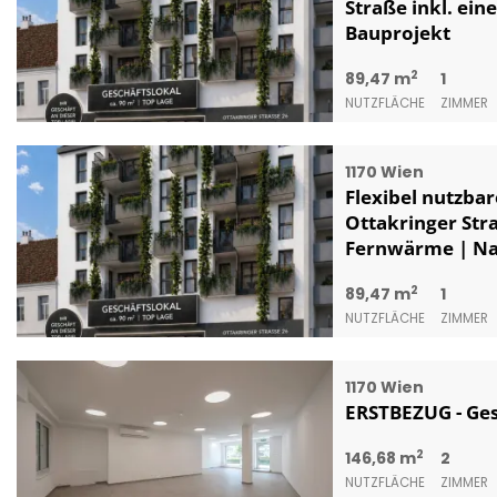
Straße inkl. ei
Bauprojekt
2
89,47 m
1
NUTZFLÄCHE
ZIMMER
1170 Wien
Flexibel nutzbar
Ottakringer Stra
Fernwärme | Na
2
89,47 m
1
NUTZFLÄCHE
ZIMMER
1170 Wien
ERSTBEZUG - Ges
2
146,68 m
2
NUTZFLÄCHE
ZIMMER