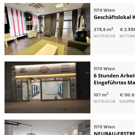
1170 Wien
Geschäftslokal K
2
276,5 m
€ 2.89
NUTZFLÄCHE
NETTOMI
1170 Wien
6 Stunden Arbei
Eingeführtes M
2
107 m
€ 110.
NUTZFLÄCHE
KAUFPRE
1170 Wien
NEUBAU-ERSTBEZU