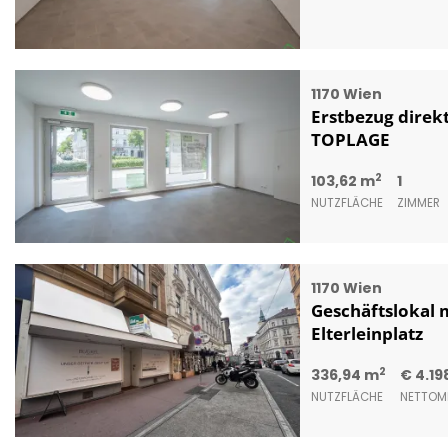
1170 Wien
Erstbezug direkt
TOPLAGE
2
103,62 m
1
NUTZFLÄCHE
ZIMMER
1170 Wien
Geschäftslokal 
Elterleinplatz
2
336,94 m
€ 4.19
NUTZFLÄCHE
NETTOMI