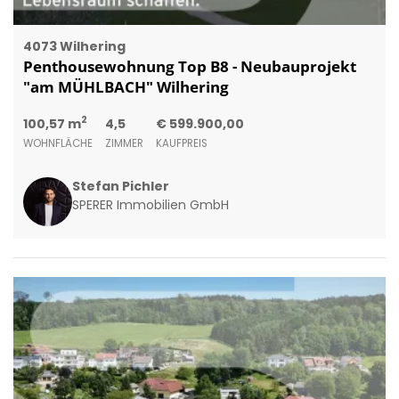
4073 Wilhering
Penthousewohnung Top B8 - Neubauprojekt
"am MÜHLBACH" Wilhering
2
100,57 m
4,5
€ 599.900,00
WOHNFLÄCHE
ZIMMER
KAUFPREIS
Stefan Pichler
SPERER Immobilien GmbH