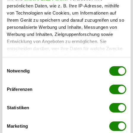
persönlichen Daten, wie z. B. Ihre IP-Adresse, mithilfe
von Technologien wie Cookies, um Informationen auf
Ihrem Gerät zu speichern und darauf zuzugreifen und so
personalisierte Werbung und Inhalte, Messungen von
Werbung und Inhalten, Zielgruppenforschung sowie
Entwicklung von Angeboten zu ermöglichen. Sie
entscheiden darüber, wer Ihre Daten für welche Zwecke
nutzt. Sie können Ihre Einwilligung jederzeit über die
4050 Traun
Cookie-Erklärung oder durch Klicken auf das Privacy
Einwilligungsauswahl
Modern Living | Top 20 | Penthouse im
Trigger Symbol ändern oder widerrufen
Notwendig
Zentrum | Fertigstellung September 2026
Wenn Sie es erlauben, würden wir auch gerne:
2
112,11 m
4
€ 649.000,00
Präferenzen
Informationen über Ihre geografische Lage
WOHNFLÄCHE
ZIMMER
KAUFPREIS
erfassen, welche bis auf einige Meter genau sein
können
Statistiken
Thomas Zitta
Ihr Gerät durch aktives Scannen nach
BOSS Immobilien GmbH
bestimmten Merkmalen (Fingerprinting) identifizieren
Marketing
Erfahren Sie mehr darüber, wie Ihre persönlichen Daten