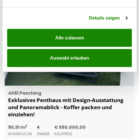
verarbeitet werden, und legen Sie Ihre Präferenzen im
Abschnitt Einzelheiten
fest.
Details zeigen
Alle zulassen
Auswahl erlauben
4061 Pasching
Exklusives Penthaus mit Design-Ausstattung
und Panoramablick - Koffer packen und
einziehen!
2
90,51 m
4
€ 550.000,00
WOHNFLÄCHE
ZIMMER
KAUFPREIS