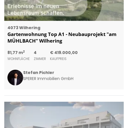
4073 Wilhering
Gartenwohnung Top A1 - Neubauprojekt "am
MÜHLBACH" Wilhering
2
81,77 m
4
€ 419.000,00
WOHNFLÄCHE
ZIMMER
KAUFPREIS
Stefan Pichler
SPERER Immobilien GmbH