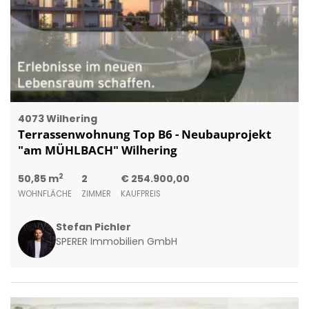
4073 Wilhering
Terrassenwohnung Top B6 - Neubauprojekt
"am MÜHLBACH" Wilhering
2
50,85 m
2
€ 254.900,00
WOHNFLÄCHE
ZIMMER
KAUFPREIS
Stefan Pichler
SPERER Immobilien GmbH