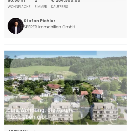
50,85 m
2
€ 254.900,00
WOHNFLÄCHE
ZIMMER
KAUFPREIS
Stefan Pichler
SPERER Immobilien GmbH