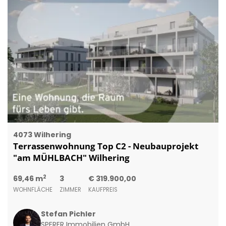
4073 Wilhering
Terrassenwohnung Top C2 - Neubauprojekt
"am MÜHLBACH" Wilhering
2
69,46 m
3
€ 319.900,00
WOHNFLÄCHE
ZIMMER
KAUFPREIS
Stefan Pichler
SPERER Immobilien GmbH