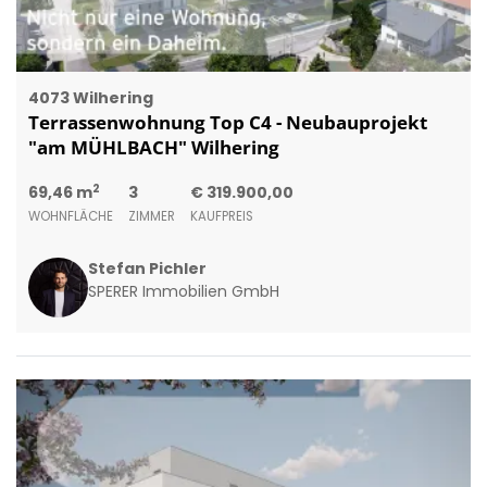
4073 Wilhering
Terrassenwohnung Top C4 - Neubauprojekt
"am MÜHLBACH" Wilhering
2
69,46 m
3
€ 319.900,00
WOHNFLÄCHE
ZIMMER
KAUFPREIS
Stefan Pichler
SPERER Immobilien GmbH