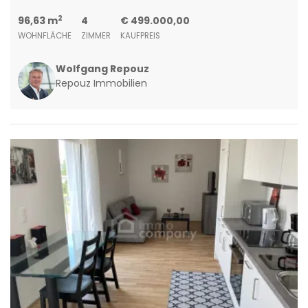
2
96,63 m
4
€ 499.000,00
WOHNFLÄCHE
ZIMMER
KAUFPREIS
Wolfgang Repouz
Repouz Immobilien