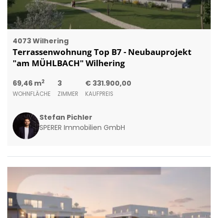
4073 Wilhering
Terrassenwohnung Top B7 - Neubauprojekt
"am MÜHLBACH" Wilhering
2
69,46 m
3
€ 331.900,00
WOHNFLÄCHE
ZIMMER
KAUFPREIS
Stefan Pichler
SPERER Immobilien GmbH