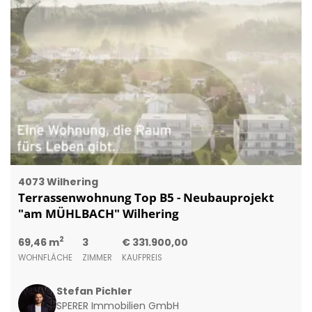
4073 Wilhering
Terrassenwohnung Top B5 - Neubauprojekt
"am MÜHLBACH" Wilhering
2
69,46 m
3
€ 331.900,00
WOHNFLÄCHE
ZIMMER
KAUFPREIS
Stefan Pichler
SPERER Immobilien GmbH