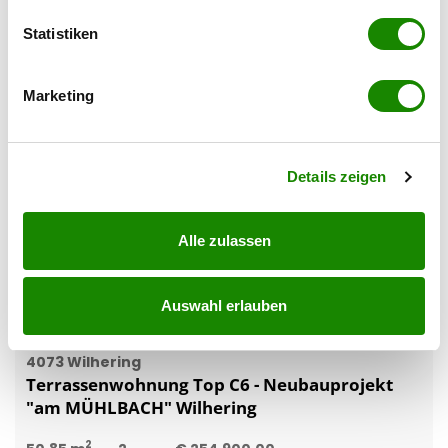
SPERER Immobilien GmbH
erfassen, welche bis auf einige Meter genau sein
können
Statistiken
Ihr Gerät durch aktives Scannen nach
bestimmten Merkmalen (Fingerprinting) identifizieren
Marketing
Erfahren Sie mehr darüber, wie Ihre persönlichen Daten
verarbeitet werden, und legen Sie Ihre Präferenzen im
Abschnitt Einzelheiten
fest.
Details zeigen
Alle zulassen
Auswahl erlauben
4073 Wilhering
Terrassenwohnung Top C6 - Neubauprojekt
"am MÜHLBACH" Wilhering
2