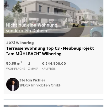
4073 Wilhering
Terrassenwohnung Top C3 - Neubauprojekt
"am MÜHLBACH" Wilhering
2
50,85 m
2
€ 244.900,00
WOHNFLÄCHE
ZIMMER
KAUFPREIS
Stefan Pichler
SPERER Immobilien GmbH