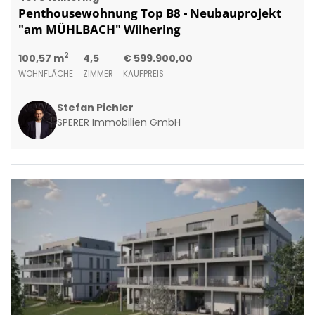
Penthousewohnung Top B8 - Neubauprojekt
"am MÜHLBACH" Wilhering
2
100,57 m
4,5
€ 599.900,00
WOHNFLÄCHE
ZIMMER
KAUFPREIS
Stefan Pichler
SPERER Immobilien GmbH