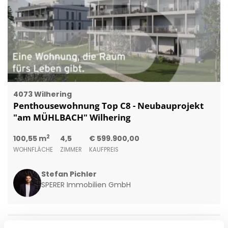
4073 Wilhering
Penthousewohnung Top C8 - Neubauprojekt
"am MÜHLBACH" Wilhering
2
100,55 m
4,5
€ 599.900,00
WOHNFLÄCHE
ZIMMER
KAUFPREIS
Stefan Pichler
SPERER Immobilien GmbH