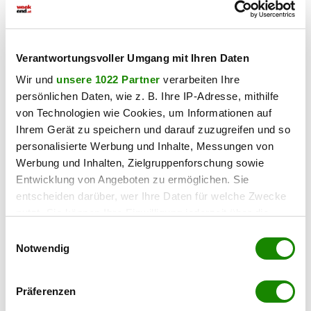
Verantwortungsvoller Umgang mit Ihren Daten
Wir und
unsere 1022 Partner
verarbeiten Ihre
persönlichen Daten, wie z. B. Ihre IP-Adresse, mithilfe
von Technologien wie Cookies, um Informationen auf
Ihrem Gerät zu speichern und darauf zuzugreifen und so
personalisierte Werbung und Inhalte, Messungen von
Werbung und Inhalten, Zielgruppenforschung sowie
Entwicklung von Angeboten zu ermöglichen. Sie
4073 Wilhering
entscheiden darüber, wer Ihre Daten für welche Zwecke
Terrassenwohnung Top C7 - Neubauprojekt
nutzt. Sie können Ihre Einwilligung jederzeit über die
"am MÜHLBACH" Wilhering
Cookie-Erklärung oder durch Klicken auf das Privacy
Einwilligungsauswahl
Trigger Symbol ändern oder widerrufen
Notwendig
2
69,46 m
3
€ 331.900,00
WOHNFLÄCHE
ZIMMER
KAUFPREIS
Wenn Sie es erlauben, würden wir auch gerne:
Präferenzen
Stefan Pichler
Informationen über Ihre geografische Lage