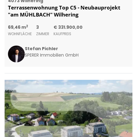
4073 Wilhering
Terrassenwohnung Top C5 - Neubauprojekt
"am MÜHLBACH" Wilhering
2
69,46 m
3
€ 331.900,00
WOHNFLÄCHE
ZIMMER
KAUFPREIS
Stefan Pichler
SPERER Immobilien GmbH