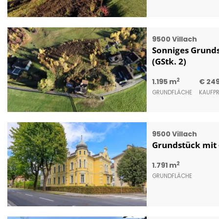
9500 Villach
Sonniges Grundst
(GStk. 2)
2
1.195 m
€ 24
GRUNDFLÄCHE
KAUFPR
9500 Villach
Grundstück mit -
2
1.791 m
GRUNDFLÄCHE