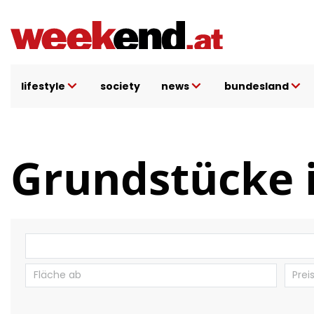
Direkt zum Inhalt
lifestyle
society
news
bundesland
Grundstücke i