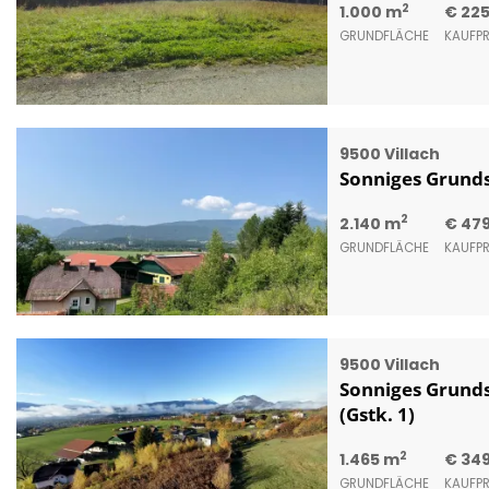
2
1.000 m
€ 22
GRUNDFLÄCHE
KAUFPR
9500 Villach
Sonniges Grundst
2
2.140 m
€ 47
GRUNDFLÄCHE
KAUFPR
9500 Villach
Sonniges Grundst
(Gstk. 1)
2
1.465 m
€ 34
GRUNDFLÄCHE
KAUFPR