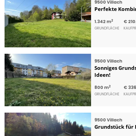
9500 Villach
Perfekte Kombin
2
1.342 m
€ 210
GRUNDFLÄCHE
KAUFPR
9500 Villach
Sonniges Grunds
Ideen!
2
800 m
€ 33
GRUNDFLÄCHE
KAUFPR
9500 Villach
Grundstück für 