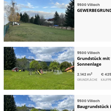
9500 Villach
GEWERBEGRUND 
9500 Villach
Grundstück mit v
Sonnenlage
2
2.142 m
€ 42
GRUNDFLÄCHE
KAUFPR
9500 Villach
Baugrundstück i