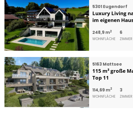
5301 Eugendorf
Luxury Living n
im eigenen Haus
2
248,9 m
6
WOHNFLÄCHE
ZIMMER
5163 Mattsee
115 m² große Ma
Top 11
2
114,69 m
3
WOHNFLÄCHE
ZIMMER