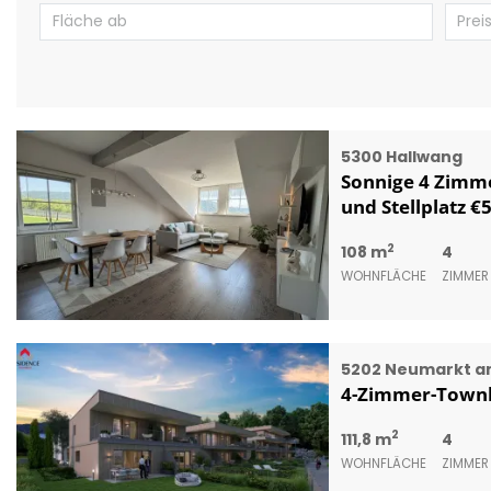
5300 Hallwang
Sonnige 4 Zimm
und Stellplatz €5
2
108 m
4
WOHNFLÄCHE
ZIMMER
5202 Neumarkt a
4-Zimmer-Townh
2
111,8 m
4
WOHNFLÄCHE
ZIMMER