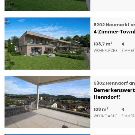
5202 Neumarkt a
4-Zimmer-Townh
2
108,7 m
4
WOHNFLÄCHE
ZIMMER
5302 Henndorf am
Bemerkenswerte
Henndorf!
2
108 m
4
WOHNFLÄCHE
ZIMMER