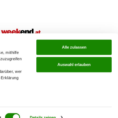
ial links menu
Alle zulassen
e, mithilfe
 zuzugreifen
Auswahl erlauben
darüber, wer
-Erklärung
enau sein
fizieren
g
Details zeigen