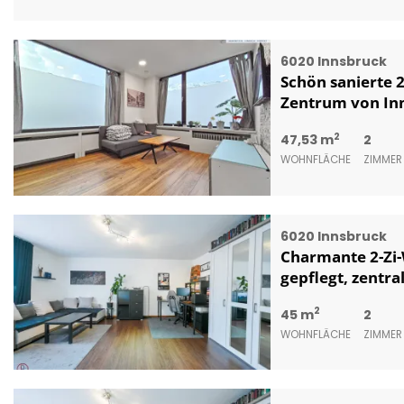
6020 Innsbruck
Schön sanierte
Zentrum von In
2
47,53 m
2
WOHNFLÄCHE
ZIMMER
6020 Innsbruck
Charmante 2-Zi-
gepflegt, zentra
2
45 m
2
WOHNFLÄCHE
ZIMMER