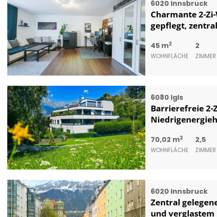
6020 Innsbruck
Charmante 2-Zi-
gepflegt, zentra
2
45 m
2
WOHNFLÄCHE
ZIMMER
6080 Igls
Barrierefreie 2
Niedrigenergieh
2
70,02 m
2,5
WOHNFLÄCHE
ZIMMER
6020 Innsbruck
Zentral gelegen
und verglastem 