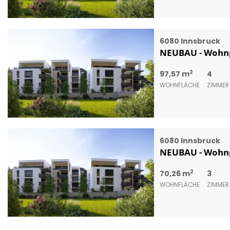
6080 Innsbruck
NEUBAU - Wohnpr
2
97,57 m
4
WOHNFLÄCHE
ZIMMER
6080 Innsbruck
NEUBAU - Wohnpr
2
70,26 m
3
WOHNFLÄCHE
ZIMMER