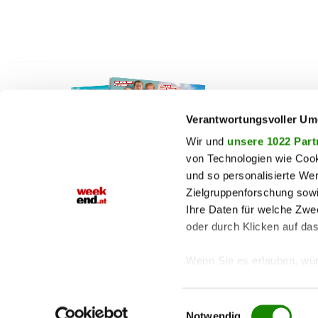
F
auto
beau
Verantwortungsvoller Um
chron
Wir und
unsere 1022 Part
von Technologien wie Cook
fashi
und so personalisierte We
fitne
Zielgruppenforschung sowi
Jetzt E-Paper lesen!
genu
Ihre Daten für welche Zwec
oder durch Klicken auf da
haust
shop
Wenn Sie es erlauben, wür
Informationen über
können
Einwilligungsauswahl
Ihr Gerät durch ak
Notwendig