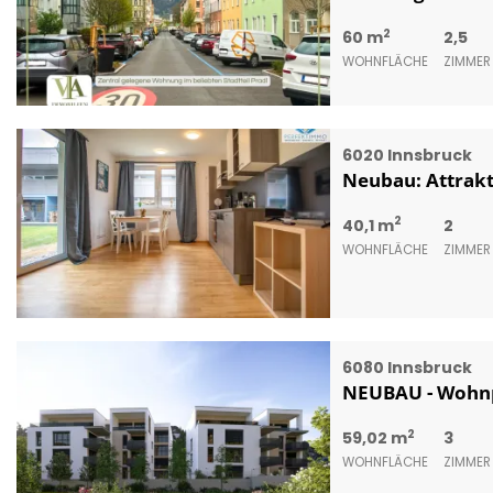
2
60 m
2,5
WOHNFLÄCHE
ZIMMER
6020 Innsbruck
Neubau: Attrak
2
40,1 m
2
WOHNFLÄCHE
ZIMMER
6080 Innsbruck
NEUBAU - Wohnpr
2
59,02 m
3
WOHNFLÄCHE
ZIMMER