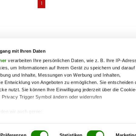
(current)
1
ooter Top Menu
 & motor
liebe
Soc
ty
politik
gang mit Ihren Daten
ik
reise
ner
verarbeiten Ihre persönlichen Daten, wie z. B. Ihre IP-Adress
ies, um Informationen auf Ihrem Gerät zu speichern und darauf
on
society
rbung und Inhalte, Messungen von Werbung und Inhalten,
ss
sport
e Entwicklung von Angeboten zu ermöglichen. Sie entscheiden 
ss
unterhaltung
ke nutzt. Sie können Ihre Einwilligung jederzeit über die Cookie
s Privacy Trigger Symbol ändern oder widerrufen
iere
wohnen
pen
vergleichen
den wir auch gerne:
 Ihre geografische Lage erfassen, welche bis auf einige Meter g
tives Scannen nach bestimmten Merkmalen (Fingerprinting) identi
Präferenzen
Statistiken
Marketin