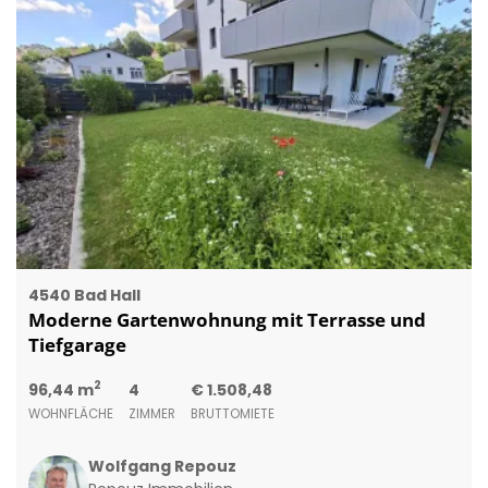
4540 Bad Hall
Moderne Gartenwohnung mit Terrasse und
Tiefgarage
2
96,44 m
4
€ 1.508,48
WOHNFLÄCHE
ZIMMER
BRUTTOMIETE
Wolfgang Repouz