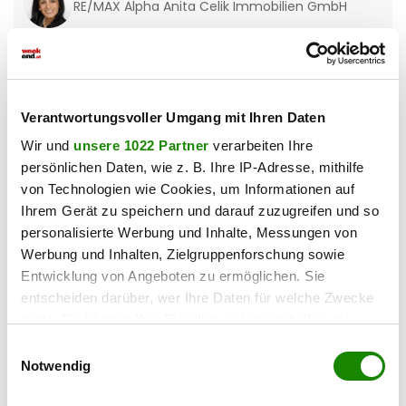
RE/MAX Alpha Anita Celik Immobilien GmbH
Verantwortungsvoller Umgang mit Ihren Daten
Wir und
unsere 1022 Partner
verarbeiten Ihre
persönlichen Daten, wie z. B. Ihre IP-Adresse, mithilfe
von Technologien wie Cookies, um Informationen auf
Ihrem Gerät zu speichern und darauf zuzugreifen und so
personalisierte Werbung und Inhalte, Messungen von
Werbung und Inhalten, Zielgruppenforschung sowie
Entwicklung von Angeboten zu ermöglichen. Sie
entscheiden darüber, wer Ihre Daten für welche Zwecke
nutzt. Sie können Ihre Einwilligung jederzeit über die
4522 Sierning
Cookie-Erklärung oder durch Klicken auf das Privacy
Einwilligungsauswahl
BAUSTART - GEFÖRDERTES Mittelreihenhaus I
Trigger Symbol ändern oder widerrufen
Notwendig
WOHNTRAUM PAICHBERG