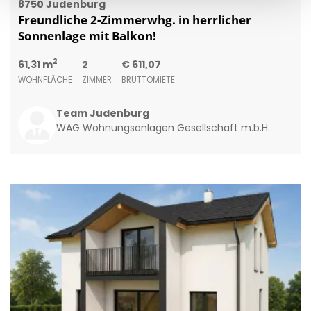
8750 Judenburg
Freundliche 2-Zimmerwhg. in herrlicher
Sonnenlage mit Balkon!
2
61,31 m
2
€ 611,07
WOHNFLÄCHE
ZIMMER
BRUTTOMIETE
Team Judenburg
WAG Wohnungsanlagen Gesellschaft m.b.H.