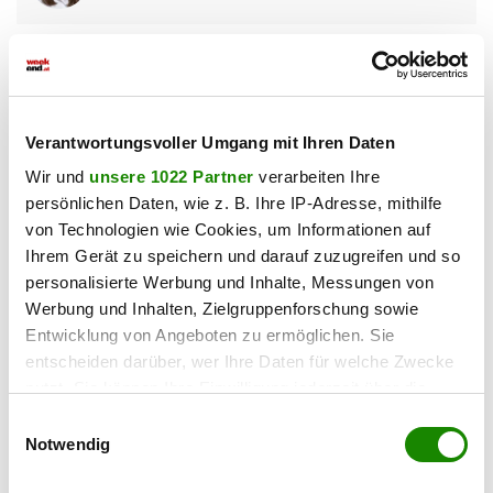
Verantwortungsvoller Umgang mit Ihren Daten
Wir und
unsere 1022 Partner
verarbeiten Ihre
persönlichen Daten, wie z. B. Ihre IP-Adresse, mithilfe
von Technologien wie Cookies, um Informationen auf
Ihrem Gerät zu speichern und darauf zuzugreifen und so
personalisierte Werbung und Inhalte, Messungen von
Werbung und Inhalten, Zielgruppenforschung sowie
Entwicklung von Angeboten zu ermöglichen. Sie
entscheiden darüber, wer Ihre Daten für welche Zwecke
8753 Fohnsdorf
nutzt. Sie können Ihre Einwilligung jederzeit über die
Neubau Erstbezug im Erdgeschoss mit
Cookie-Erklärung oder durch Klicken auf das Privacy
Einwilligungsauswahl
Terrasse, Eigengarten und hochwertigem
Trigger Symbol ändern oder widerrufen
Notwendig
Wohnkomfort