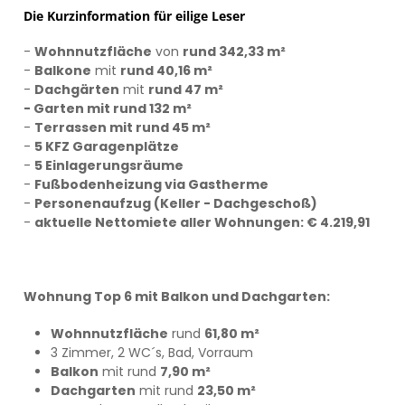
Die Kurzinformation für eilige Leser
-
Wohnnutzfläche
von
rund 342,33 m²
-
Balkone
mit
rund 40,16 m²
-
Dachgärten
mit
rund 47 m²
- Garten mit rund 132 m²
-
Terrassen mit rund 45 m²
-
5 KFZ Garagenplätze
-
5 Einlagerungsräume
-
Fußbodenheizung via Gastherme
-
Personenaufzug (Keller - Dachgeschoß)
-
aktuelle Nettomiete aller Wohnungen: € 4.219,91
Wohnung Top 6 mit Balkon und Dachgarten:
Wohnnutzfläche
rund
61,80 m²
3 Zimmer, 2 WC´s, Bad, Vorraum
Balkon
mit rund
7,90 m²
Dachgarten
mit rund
23,50 m²