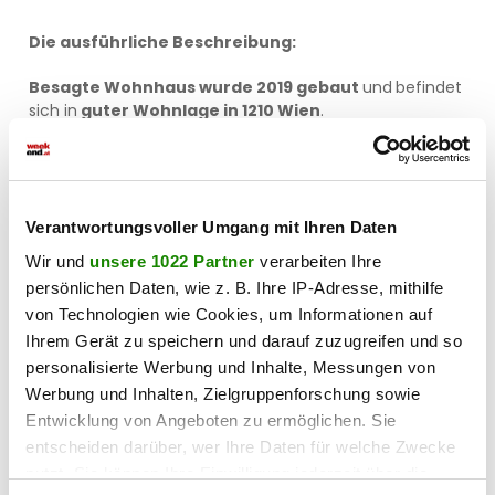
Die ausführliche Beschreibung:
Besagte Wohnhaus wurde 2019 gebaut
und
befindet
sich in
guter Wohnlage in 1210 Wien
.
Abgerundet wird diese Wohnanlage mit
5 KFZ
Garagenplätze
sowie
5 Einlagerungsräume
Eine Wohnung wurde bereits verkauft (Top 1 + KFZ
Verantwortungsvoller Umgang mit Ihren Daten
Gargenplatz 1 + Einlagerungsraum 1) - welche laut
Wir und
unsere 1022 Partner
verarbeiten Ihre
aktueller Eigentümerin wieder zurück gekauft
persönlichen Daten, wie z. B. Ihre IP-Adresse, mithilfe
werden kann.
von Technologien wie Cookies, um Informationen auf
Allgemeinräume, wie Fahrrad- und
Ihrem Gerät zu speichern und darauf zuzugreifen und so
Kinderwagenabstellraum im Kellergeschoss
personalisierte Werbung und Inhalte, Messungen von
Werbung und Inhalten, Zielgruppenforschung sowie
Entwicklung von Angeboten zu ermöglichen. Sie
entscheiden darüber, wer Ihre Daten für welche Zwecke
Infrastruktur:
nutzt. Sie können Ihre Einwilligung jederzeit über die