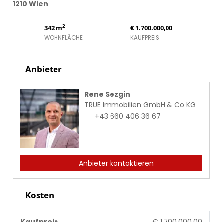
1210 Wien
2
342 m
€ 1.700.000,00
WOHNFLÄCHE
KAUFPREIS
Anbieter
Rene Sezgin
TRUE Immobilien GmbH & Co KG
+43 660 406 36 67
Anbieter kontaktieren
Kosten
Kaufpreis
€ 1.700.000,00