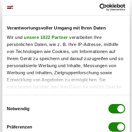
Für Besichtigungen und weitere Informationen stehe ich
Ihnen jederzeit zur Verfügung!
Kontakt:
Hr. Kurtaran
Verantwortungsvoller Umgang mit Ihren Daten
Tel: +43 699 1178 5193
Wir und
unsere 1022 Partner
verarbeiten Ihre
E-Mail:
kurtaran@expat-consulting.com
persönlichen Daten, wie z. B. Ihre IP-Adresse, mithilfe
von Technologien wie Cookies, um Informationen auf
In der Umgebung
Ihrem Gerät zu speichern und darauf zuzugreifen und so
personalisierte Werbung und Inhalte, Messungen von
Bus
Werbung und Inhalten, Zielgruppenforschung sowie
< 1km
Entwicklung von Angeboten zu ermöglichen. Sie
U-Bahn
entscheiden darüber, wer Ihre Daten für welche Zwecke
< 3km
nutzt. Sie können Ihre Einwilligung jederzeit über die
Straßenbahn
Cookie-Erklärung oder durch Klicken auf das Privacy
Einwilligungsauswahl
< 1km
Trigger Symbol ändern oder widerrufen
Notwendig
Bahnhof
Wenn Sie es erlauben, würden wir auch gerne:
< 2km
Präferenzen
Informationen über Ihre geografische Lage