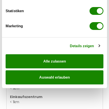
Autobahnanschluss
erfassen, welche bis auf einige Meter genau sein
< 2km
können
Statistiken
Arzt
Ihr Gerät durch aktives Scannen nach
< 1km
bestimmten Merkmalen (Fingerprinting) identifizieren
Marketing
Apotheke
Erfahren Sie mehr darüber, wie Ihre persönlichen Daten
< 1km
verarbeitet werden, und legen Sie Ihre Präferenzen im
Abschnitt Einzelheiten
fest.
Klinik
Details zeigen
< 2km
Krankenhaus
< 2km
Alle zulassen
Supermarkt
< 1km
Auswahl erlauben
Bäckerei
< 1km
Einkaufszentrum
< 1km