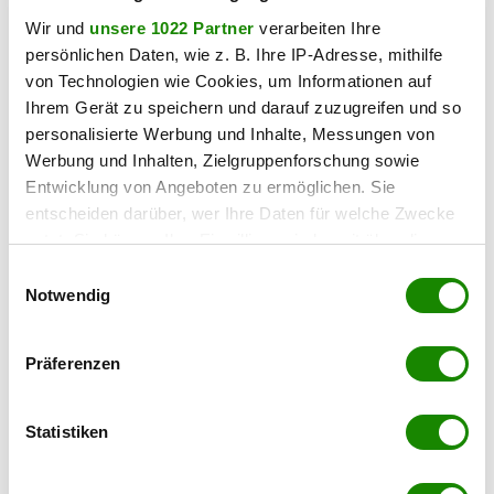
Wir und
unsere 1022 Partner
verarbeiten Ihre
In der Umgebung
persönlichen Daten, wie z. B. Ihre IP-Adresse, mithilfe
von Technologien wie Cookies, um Informationen auf
Bus
Ihrem Gerät zu speichern und darauf zuzugreifen und so
< 1km
personalisierte Werbung und Inhalte, Messungen von
Straßenbahn
Werbung und Inhalten, Zielgruppenforschung sowie
< 1km
Entwicklung von Angeboten zu ermöglichen. Sie
U-Bahn
entscheiden darüber, wer Ihre Daten für welche Zwecke
< 5km
nutzt. Sie können Ihre Einwilligung jederzeit über die
Cookie-Erklärung oder durch Klicken auf das Privacy
Bahnhof
Einwilligungsauswahl
Trigger Symbol ändern oder widerrufen
< 2km
Notwendig
Autobahnanschluss
Wenn Sie es erlauben, würden wir auch gerne:
< 3km
Präferenzen
Informationen über Ihre geografische Lage
Arzt
erfassen, welche bis auf einige Meter genau sein
< 1km
können
Statistiken
Ihr Gerät durch aktives Scannen nach
Apotheke
< 1km
bestimmten Merkmalen (Fingerprinting) identifizieren