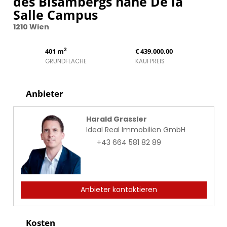
des Bisambergs nahe De la
Salle Campus
1210 Wien
2
401 m
€ 439.000,00
GRUNDFLÄCHE
KAUFPREIS
Anbieter
Harald Grassler
Ideal Real Immobilien GmbH
+43 664 581 82 89
Anbieter kontaktieren
Kosten