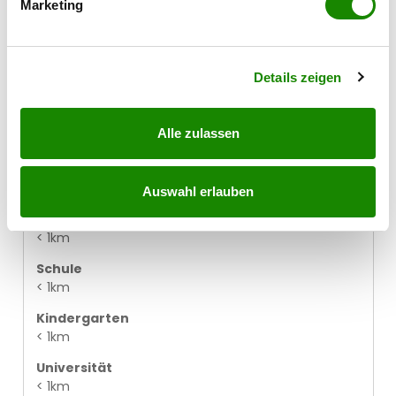
Marketing
Erfahren Sie mehr darüber, wie Ihre persönlichen Daten
Klinik
verarbeitet werden, und legen Sie Ihre Präferenzen im
< 4km
Abschnitt Einzelheiten
fest.
Krankenhaus
Details zeigen
< 3km
Supermarkt
Alle zulassen
< 1km
Bäckerei
< 1km
Auswahl erlauben
Einkaufszentrum
< 1km
Schule
< 1km
Kindergarten
< 1km
Universität
< 1km