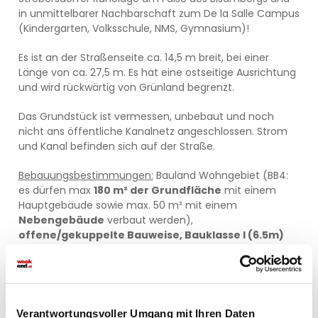
in unmittelbarer Nachbarschaft zum De la Salle Campus
(Kindergarten, Volksschule, NMS, Gymnasium)!
Es ist an der Straßenseite ca. 14,5 m breit, bei einer
Länge von ca. 27,5 m. Es hat eine ostseitige Ausrichtung
und wird rückwärtig von Grünland begrenzt.
Das Grundstück ist vermessen, unbebaut und noch
nicht ans öffentliche Kanalnetz angeschlossen. Strom
und Kanal befinden sich auf der Straße.
Bebauungsbestimmungen:
Bauland Wohngebiet (BB4:
es dürfen max
180 m² der Grundfläche
mit einem
Hauptgebäude sowie max. 50 m² mit einem
Nebengebäude
verbaut werden),
offene/gekuppelte Bauweise, Bauklasse I (6.5m)
Die Station der Buslinie 32A (zwischen Bhf Strebersdorf
und U1-Leopoldau) ist fußläufig erreichbar.
Der Vermittler ist als Doppelmakler tätig.
Verantwortungsvoller Umgang mit Ihren Daten