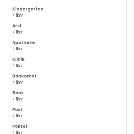
Kindergarten
< 1km
Arzt
< 1km
Apotheke
< 1km
Klinik
< 1km
Bankomat
< 1km
Bank
< 1km
Post
< 1km
Polizei
< 1km