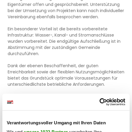
Eigentümer offen und gesprächsbereit. Unterstützung
bei der Umsetzung von Projekten kann nach individueller
Vereinbarung ebenfalls besprochen werden.
Ein besonderer Vorteil ist die bereits vorbereitete
Infrastruktur: Wasser-, Kanal- und Stromanschlüsse
wurden vorbereitet. Die endgültige Aufschließung ist in
Abstimmung mit der zuständigen Gemeinde
durchzuführen.
Dank der ebenen Beschaffenheit, der guten
Erreichbarkeit sowie der flexiblen Nutzungsmöglichkeiten
bietet das Grundstück optimale Voraussetzungen für
unterschiedlichste betriebliche Anforderungen.
Der Eigentümer kann sich derzeit eine Mietdauer von
rund fünf Jahren vorstellen, ist jedoch auch für kürzere
oder längerfristige Vereinbarungen offen. Sollten Sie
Bau- oder Entwicklungsvorhaben auf dem Grundstück
planen, stehen Ihnen sowohl der Eigentümer als auch
Verantwortungsvoller Umgang mit Ihren Daten
das Team von IMMOLIKE gerne unterstützend zur Seite.
Wir und
unsere 1022 Partner
verarbeiten Ihre