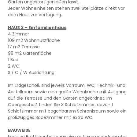
Garten ungestört genießen lässt.
Jeder Wohneinheiten stehen zwei Stellplätze direkt vor
dem Haus zur Verfügung.
HAUS 3 – Einfamilienhaus
4 Zimmer
109 m2 Wohnnutzfläche
17 m2 Terrasse
98 m2 Gartenfläche
1 Bad
2 WC
S / O / W Ausrichtung
Im Erdgeschoß sind jeweils Vorraum, WC, Technik- und
Abstellraum sowie eine große Wohnküche mit Ausgang
auf die Terrasse und den Garten angeordnet. Im
Obergeschoß finden Sie 3 Schlafzimmer, davon 1
Schlafzimmer mit begehbarem Schrankraum sowie ein
großzügiges Badezimmer mit extra WC.
BAUWEISE
Massive Brettsperrholzbauweise auf wärmegedämmter