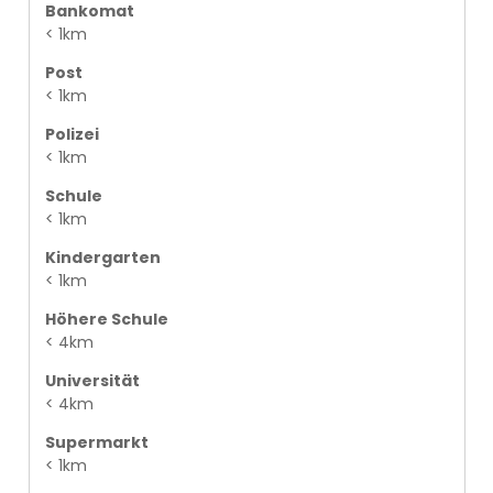
Bankomat
< 1km
Post
< 1km
Polizei
< 1km
Schule
< 1km
Kindergarten
< 1km
Höhere Schule
< 4km
Universität
< 4km
Supermarkt
< 1km