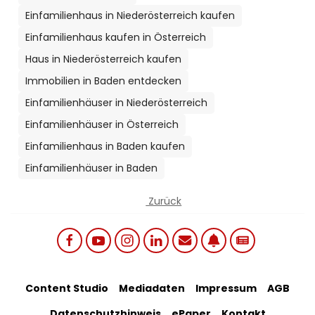
Einfamilienhaus in Niederösterreich kaufen
Einfamilienhaus kaufen in Österreich
Haus in Niederösterreich kaufen
Immobilien in Baden entdecken
Einfamilienhäuser in Niederösterreich
Einfamilienhäuser in Österreich
Einfamilienhaus in Baden kaufen
Einfamilienhäuser in Baden
Zurück
Social links menu
Footer Bottom Menu
Content Studio
Mediadaten
Impressum
AGB
Datenschutzhinweis
ePaper
Kontakt