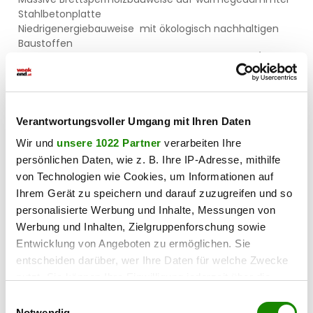
Stahlbetonplatte
Niedrigenergiebauweise mit ökologisch nachhaltigen
Baustoffen
Kunststofffenster 3-fach verglast, Uw Glas 0,8 W/m2
Luftwasser Wärmepumpe / Fußbodenheizung
Kontrollierte Wohnraumlüftung
Riesige Terrassen und Eigengärten
Verantwortungsvoller Umgang mit Ihren Daten
ECKDATEN
Wir und
unsere 1022 Partner
verarbeiten Ihre
Belagsfertige Ausführung – Schlüsselfertigstellung
gegen Aufpreis möglich
persönlichen Daten, wie z. B. Ihre IP-Adresse, mithilfe
Alle Fenster laut OIB mit elektrischen Raffstores
von Technologien wie Cookies, um Informationen auf
Stellplatz / E-Auto Ladestation möglich
Ihrem Gerät zu speichern und darauf zuzugreifen und so
Bezugsbereit innerhalb von 12 Monaten
personalisierte Werbung und Inhalte, Messungen von
Wasseranschlüsse im Außenbereich vorbereitet
Werbung und Inhalten, Zielgruppenforschung sowie
Entwicklung von Angeboten zu ermöglichen. Sie
LAGE / INFRASTRUKTUR / VERKEHR
entscheiden darüber, wer Ihre Daten für welche Zwecke
Umgeben von den bekannten Orten Heiligenkreuz und
Mayerling, eingebettet in der malerischen Landschaft
nutzt. Sie können Ihre Einwilligung jederzeit über die
des Wienerwalds sowie kurz vor den Toren Wiens finden
Cookie-Erklärung oder durch Klicken auf das Privacy
Einwilligungsauswahl
Sie hier eine geniale Infrastruktur, der es an nichts fehlt.
Trigger Symbol ändern oder widerrufen
Notwendig