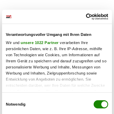
Verantwortungsvoller Umgang mit Ihren Daten
Wir und
unsere 1022 Partner
verarbeiten Ihre
persönlichen Daten, wie z. B. Ihre IP-Adresse, mithilfe
von Technologien wie Cookies, um Informationen auf
Ihrem Gerät zu speichern und darauf zuzugreifen und so
personalisierte Werbung und Inhalte, Messungen von
Werbung und Inhalten, Zielgruppenforschung sowie
Lagebeschreibung
Entwicklung von Angeboten zu ermöglichen. Sie
entscheiden darüber, wer Ihre Daten für welche Zwecke
Eingebettet in die atemberaubende Bergkulisse des
nutzt. Sie können Ihre Einwilligung jederzeit über die
Inntals, bietet Telfs eine perfekte Kombination aus
naturnaher Lebensqualität und urbaner Infrastruktur. Die
Cookie-Erklärung oder durch Klicken auf das Privacy
Einwilligungsauswahl
gute Verkehrsanbindung über die Inntalautobahn sowie
Trigger Symbol ändern oder widerrufen
Notwendig
der nahegelegene Bahnhof sorgen für eine schnelle
Erreichbarkeit von Innsbruck. Zahlreiche