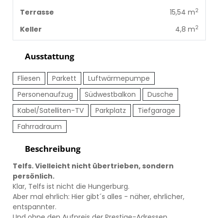
2
Terrasse
15,54 m
2
Keller
4,8 m
Ausstattung
Fliesen
Parkett
Luftwärmepumpe
Personenaufzug
Südwestbalkon
Dusche
Kabel/Satelliten-TV
Parkplatz
Tiefgarage
Fahrradraum
Beschreibung
Telfs. Vielleicht nicht übertrieben, sondern
persönlich.
Klar, Telfs ist nicht die Hungerburg.
Aber mal ehrlich: Hier gibt´s alles - näher, ehrlicher,
entspannter.
Und ohne den Aufpreis der Prestige-Adressen.