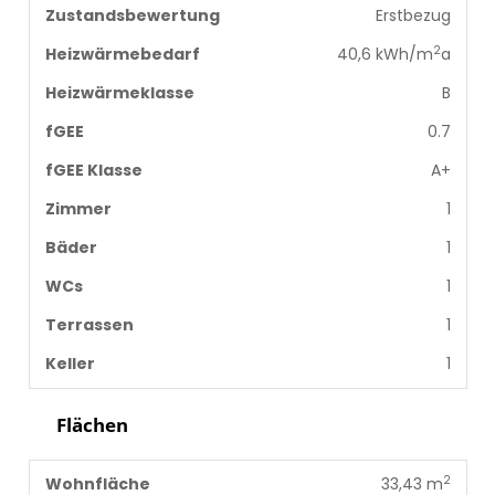
Zustandsbewertung
Erstbezug
2
Heizwärmebedarf
40,6 kWh/m
a
Heizwärmeklasse
B
fGEE
0.7
fGEE Klasse
A+
Zimmer
1
Bäder
1
WCs
1
Terrassen
1
Keller
1
Flächen
2
Wohnfläche
33,43 m