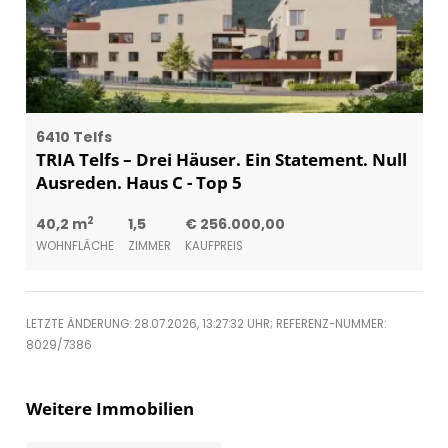
6410 Telfs
TRIA Telfs – Drei Häuser. Ein Statement. Null
Ausreden. Haus C - Top 5
2
40,2 m
1,5
€ 256.000,00
WOHNFLÄCHE
ZIMMER
KAUFPREIS
LETZTE ÄNDERUNG: 28.07.2026, 13:27:32 UHR; REFERENZ-NUMMER:
8029/7386
Weitere Immobilien