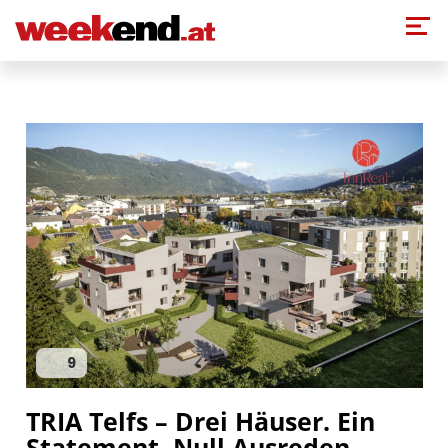
Direkt zum Inhalt
9
TRIA Telfs – Drei Häuser. Ein
Statement. Null Ausreden.