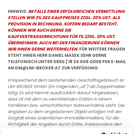
HINWEIS:
IM FALLE EINER ERFOLGREICHEN VERMITTLUNG
STELLEN WIR 3% DES KAUFPREISES ZZGL. 20% UST. ALS
PROVISION IN RECHNUNG. SOFERN BEDARF BESTEHT,
KÖNNEN WIR AUCH GERNE DIE
KAUFVERTRAGSERRICHTUNG FÜR 1% ZZGL. 20% UST.
ÜBERNEHMEN. AUCH BEI DER FINANZIERUNG KÖNNEN
WIR IHNEN GERNE WEITERHELFEN.
FÜR WEITERE FRAGEN
STEHT IHNEN HERR DANIEL MASEK SEHR GERNE
TELEFONISCH UNTER 0660 / 18 34 006 ODER PER E-MAIL
AN DM@LIM-BROKER.AT ZUR VERFÜGUNG.
Entsprechend dem bestehenden Geschäftsgebrauch ist
LIM-BROKER GmbH (im Folgenden „LB“) als Doppelmakler
tätig. Es wird hiermit ausdrücklich darauf hingewiesen,
dass LB mit dem zu vermittelnden Dritten in einem
familiären bzw. wirtschaftlichen Naheverhältnis steht. Die
Angaben zu dem angebotenen Objekt erfolgen mit der
Sorgfalt eines ordentlichen Immobilienmaklers; für die
Richtigkeit der Angaben durch Dritte, insbesondere den
Verfügungsberechtigten des Objektes, wird jedoch