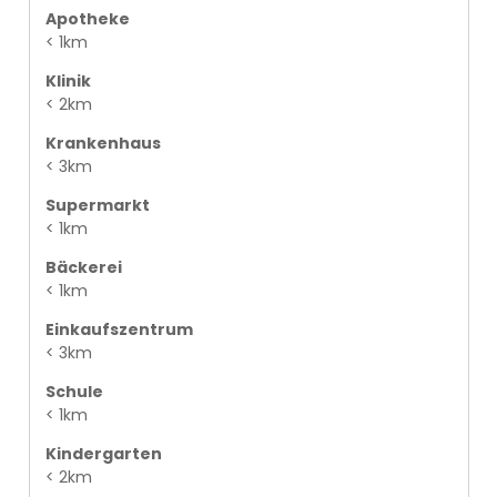
Apotheke
< 1km
Klinik
< 2km
Krankenhaus
< 3km
Supermarkt
< 1km
Bäckerei
< 1km
Einkaufszentrum
< 3km
Schule
< 1km
Kindergarten
< 2km