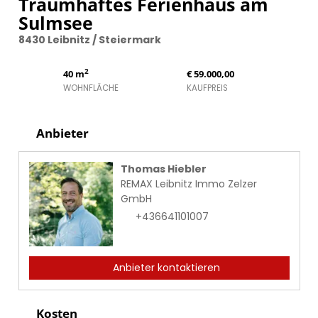
Traumhaftes Ferienhaus am
Sulmsee
8430 Leibnitz / Steiermark
2
40 m
€ 59.000,00
WOHNFLÄCHE
KAUFPREIS
Anbieter
Thomas Hiebler
REMAX Leibnitz Immo Zelzer
GmbH
+436641101007
Anbieter kontaktieren
Kosten