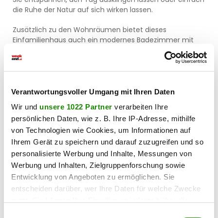
die Ruhe der Natur auf sich wirken lassen.
Zusätzlich zu den Wohnräumen bietet dieses
Einfamilienhaus auch ein modernes Badezimmer mit
einer Badewanne, in der Sie nach einem langen Tag
entspannen können. Mit 690m2 Grundfläche können Sie
sich Ihrer persönlichen Entfaltung widmen.
Die Lage dieser Immobilie ist ein weiterer großer Vorteil.
Verantwortungsvoller Umgang mit Ihren Daten
Wels bietet eine hervorragende Verkehrsanbindung,
Wir und
unsere 1022 Partner
verarbeiten Ihre
sodass Sie mit dem Bus bequem in die umliegenden
persönlichen Daten, wie z. B. Ihre IP-Adresse, mithilfe
Städte gelangen können. In unmittelbarer Nähe finden
von Technologien wie Cookies, um Informationen auf
Sie zudem einen Supermarkt, der Ihnen die täglichen
Besorgungen erleichtert.
Ihrem Gerät zu speichern und darauf zuzugreifen und so
personalisierte Werbung und Inhalte, Messungen von
Mit einem Kaufpreis von 535.000.00 €
Werbung und Inhalten, Zielgruppenforschung sowie
(Schlüsselfertigstellung optional möglich) ist dieses
Entwicklung von Angeboten zu ermöglichen. Sie
Objekt eine Investition in Ihr
zukünftiges
entscheiden darüber, wer Ihre Daten für welche Zwecke
Wohlbefinden
. Wenn Sie auf der Suche nach einem
nutzt. Sie können Ihre Einwilligung jederzeit über die
Ort sind, der Ihnen sowohl Ruhe als auch die Möglichkeit
Cookie-Erklärung oder durch Klicken auf das Privacy
zur aktiven Freizeitgestaltung bietet, dann ist diese
Einwilligungsauswahl