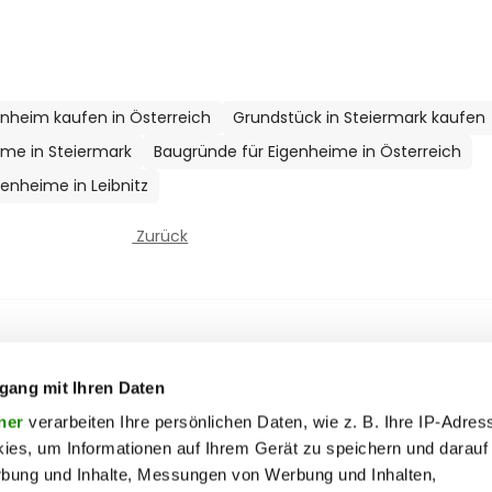
nheim kaufen in Österreich
Grundstück in Steiermark kaufen
ime in Steiermark
Baugründe für Eigenheime in Österreich
enheime in Leibnitz
Zurück
ooter Top Menu
 & motor
liebe
Soc
ty
politik
gang mit Ihren Daten
ik
reise
ner
verarbeiten Ihre persönlichen Daten, wie z. B. Ihre IP-Adress
ies, um Informationen auf Ihrem Gerät zu speichern und darauf
on
society
rbung und Inhalte, Messungen von Werbung und Inhalten,
ss
sport