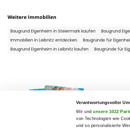
Weitere Immobilien
Baugrund Eigenheim in Steiermark kaufen
Baugrund Eige
Immobilien in Leibnitz entdecken
Baugründe für Eigenhe
Baugrund Eigenheim in Leibnitz kaufen
Baugründe für Eig
F
auto
beau
Verantwortungsvoller Um
chron
Wir und
unsere 1022 Part
von Technologien wie Cook
fashi
und so personalisierte We
fitne