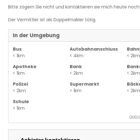
Bitte zögern Sie nicht und kontaktieren sie mich heute noch
Der Vermittler ist als Doppelmakler tätig.
In der Umgebung
Bus
Autobahnanschluss
Bahn
< 1km
< 4km
< 2km
Apotheke
Bank
Bank
< 1km
< 2km
< 2km
Polizei
Supermarkt
Bäck
< 2km
< 1km
< 2km
Schule
< 1km
QUELL
Anbieter kontaktieren