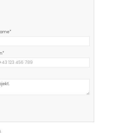
name
on
4