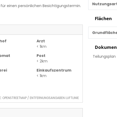
Nutzungsar
 für einen persönlichen Besichtigungstermin.
Flächen
Grundfläch
hof
Arzt
< 1km
Dokumen
omat
Post
Teilungsplan
< 2km
erei
Einkaufszentrum
< 1km
E: OPENSTREETMAP / ENTFERNUNGSANGABEN LUFTLINIE