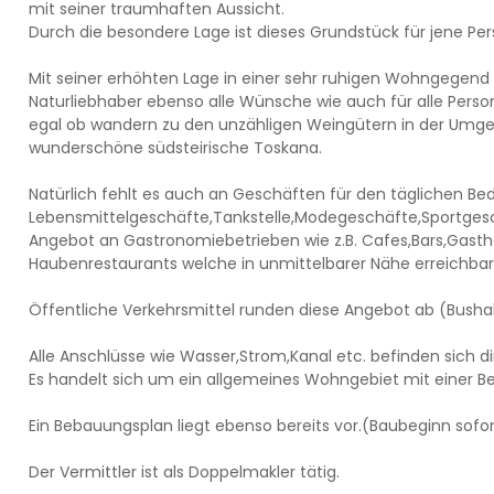
mit seiner traumhaften Aussicht.
Durch die besondere Lage ist dieses Grundstück für jene Pe
Mit seiner erhöhten Lage in einer sehr ruhigen Wohngegend
Naturliebhaber ebenso alle Wünsche wie auch für alle Perso
egal ob wandern zu den unzähligen Weingütern in der Umg
wunderschöne südsteirische Toskana.
Natürlich fehlt es auch an Geschäften für den täglichen Bed
Lebensmittelgeschäfte,Tankstelle,Modegeschäfte,Sportgesch
Angebot an Gastronomiebetrieben wie z.B. Cafes,Bars,Gasthö
Haubenrestaurants welche in unmittelbarer Nähe erreichbar 
Öffentliche Verkehrsmittel runden diese Angebot ab (Bushal
Alle Anschlüsse wie Wasser,Strom,Kanal etc. befinden sich d
Es handelt sich um ein allgemeines Wohngebiet mit einer Be
Ein Bebauungsplan liegt ebenso bereits vor.(Baubeginn sofo
Der Vermittler ist als Doppelmakler tätig.