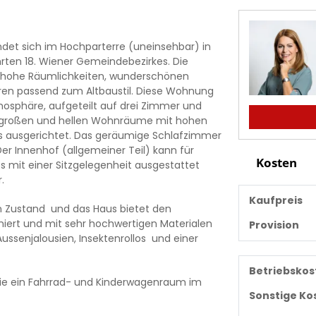
et sich im Hochparterre (uneinsehbar) in
ten 18. Wiener Gemeindebezirkes. Die
 hohe Räumlichkeiten, wunderschönen
ren passend zum Altbaustil. Diese Wohnung
mosphäre, aufgeteilt auf drei Zimmer und
r großen und hellen Wohnräume mit hohen
vis ausgerichtet. Das geräumige Schlafzimmer
r Innenhof (allgemeiner Teil) kann für
Kosten
s mit einer Sitzgelegenheit ausgestattet
.
Kaufpreis
en Zustand und das Haus bietet den
niert und mit sehr hochwertigen Materialen
Provision
ussenjalousien, Insektenrollos und einer
Betriebskos
owie ein Fahrrad- und Kinderwagenraum im
Sonstige Ko