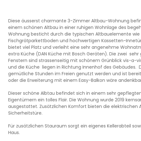
Diese äusserst charmante 3-Zimmer Altbau-Wohnung befind
einem schönen Altbau in einer ruhigen Wohnlage des begehr
Wohnung besticht durch die typischen Altbauelemente wie
Fischgrätparkettboden und hochwertigen Kassetten-Innetü
bietet viel Platz und verleiht eine sehr angenehme Wohnat
extra Küche (DAN Küche mit Bosch Geräten). Die zwei seh
Fenstern sind strassenseitig mit schönem Grünblick vis-a-
und die Küche liegen in Richtung Innenhof des Gebäudes. De
gemütliche Stunden im Freien genutzt werden und ist bereit
oder die Erweiterung mit einem Easy-Balkon wäre andenkbar
Dieser schöne Albtau befindet sich in einem sehr gepflegt
Eigentümern ein tolles Flair. Die Wohnung wurde 2019 kernsa
ausgestattet. Zusätzlichen Komfort bieten die elektrischen A
Sicherheitstüre.
Für zusätzlichen Stauraum sorgt ein eigenes Kellerabteil s
Haus.