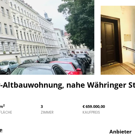
r-Altbauwohnung, nahe Währinger S
2
 m
3
€ 659.000,00
FLÄCHE
ZIMMER
KAUFPREIS
f!
Anbieter