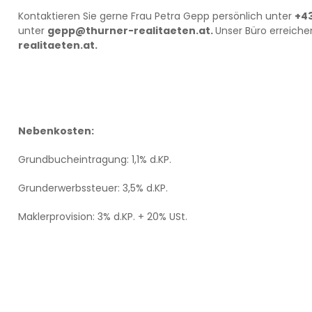
Kontaktieren Sie gerne Frau Petra Gepp persönlich unter
+43
unter
gepp@thurner-realitaeten.at
.
Unser Büro erreiche
realitaeten.at
.
Nebenkosten:
Grundbucheintragung: 1,1% d.KP.
Grunderwerbssteuer: 3,5% d.KP.
Maklerprovision: 3% d.KP. + 20% USt.