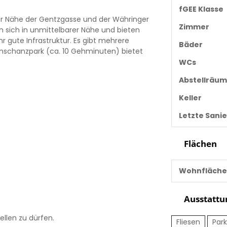
fGEE Klasse
der Nähe der Gentzgasse und der Währinger
Zimmer
n sich in unmittelbarer Nähe und bieten
gute Infrastruktur. Es gibt mehrere
Bäder
nschanzpark (ca. 10 Gehminuten) bietet
WCs
Abstellräu
Keller
Letzte Sani
Flächen
Wohnfläche
Ausstattu
ellen zu dürfen.
Fliesen
Park