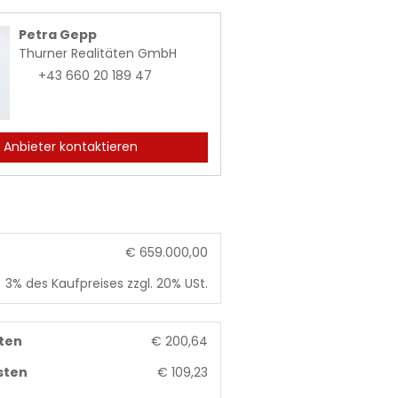
Petra Gepp
Thurner Realitäten GmbH
+43 660 20 189 47
Anbieter kontaktieren
€ 659.000,00
3% des Kaufpreises zzgl. 20% USt.
ten
€ 200,64
sten
€ 109,23