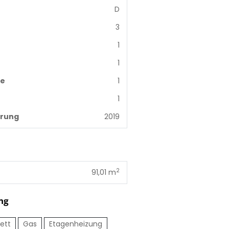
D
3
1
1
me
1
1
erung
2019
2
91,01 m
ng
ett
Gas
Etagenheizung