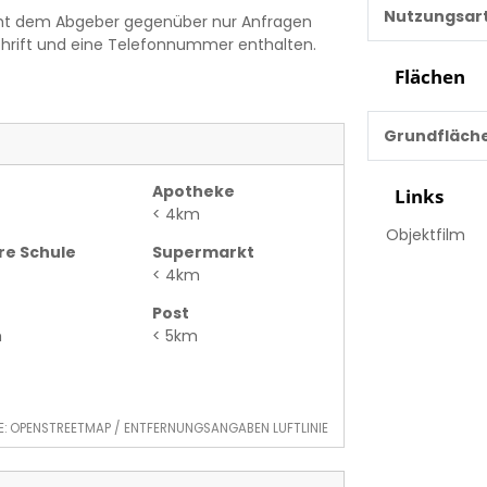
Nutzungsar
icht dem Abgeber gegenüber nur Anfragen
chrift und eine Telefonnummer enthalten.
Flächen
Grundfläch
Apotheke
Links
< 4km
Objektfilm
re Schule
Supermarkt
< 4km
Post
m
< 5km
E: OPENSTREETMAP / ENTFERNUNGSANGABEN LUFTLINIE