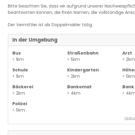
Bitte beachten Sie, dass wir aufgrund unserer Nachweispfl
beantworten können, die Ihren Namen, die vollständige Ans
Der Vermittler ist als Doppelmakler tätig.
In der Umgebung
Bus
Straßenbahn
Arzt
< 1km
< 5km
< 2km
Schule
Kindergarten
Höhe
< 1km
< 2km
< 5km
Bäckerei
Bankomat
Bank
< 2km
< 4km
< 4k
Polizei
< 5km
QUELL