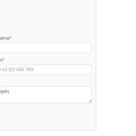
name
on