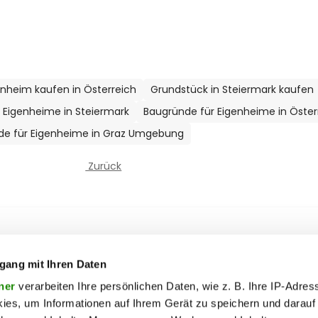
nheim kaufen in Österreich
Grundstück in Steiermark kaufen
 Eigenheime in Steiermark
Baugründe für Eigenheime in Öster
de für Eigenheime in Graz Umgebung
Zurück
ooter Top Menu
 & motor
liebe
Soc
ty
politik
gang mit Ihren Daten
ik
reise
ner
verarbeiten Ihre persönlichen Daten, wie z. B. Ihre IP-Adress
ies, um Informationen auf Ihrem Gerät zu speichern und darauf
on
society