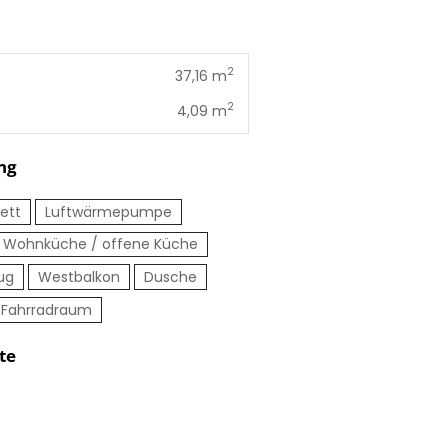
2
37,16 m
2
4,09 m
ng
ett
Luftwärmepumpe
Wohnküche / offene Küche
ug
Westbalkon
Dusche
Fahrradraum
te