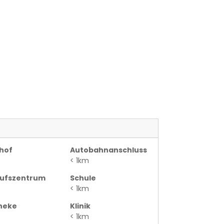
hof
Autobahnanschluss
< 1km
aufszentrum
Schule
< 1km
heke
Klinik
< 1km