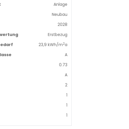
t
Anlage
Neubau
2028
wertung
Erstbezug
2
edarf
23,9 kWh/m
a
lasse
A
0.73
A
2
1
1
1