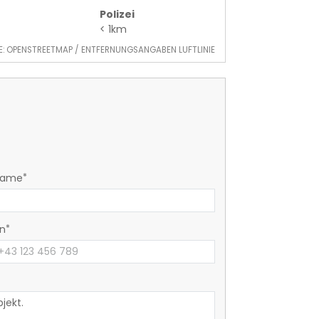
Polizei
< 1km
E: OPENSTREETMAP / ENTFERNUNGSANGABEN LUFTLINIE
name
on