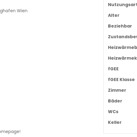
Nutzungsar
ughafen Wien
Alter
Beziehbar
Zustandsbe
Heizwärmeb
Heizwärmek
fGEE
fGEE Klasse
Zimmer
Bäder
WCs
Keller
homepage
!