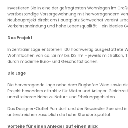
Investieren Sie in eine der gefragtesten Wohnlagen im Groß
wertbeständige Vorsorgewohnung mit hervorragendem Verm
Neubauprojekt direkt am Hauptplatz Schwechat vereint urban
Verkehrsanbindung und hohe Lebensqualität – ein ideales Ge
Das Projekt
In zentraler Lage entstehen 100 hochwertig ausgestattete
Wohnflächen von ca. 28 m² bis 123 m² – jeweils mit Balkon, T
durch moderne Büro- und Geschäftsflächen.
Die Lage
Die hervorragende Lage nahe dem Flughafen Wien sowie d
Projekt besonders attraktiv für Mieter und Anleger. Gleichzei
unmittelbaren Nähe zu Natur- und Erholungsgebieten.
Das Designer-Outlet Parndorf und der Neusiedler See sind in
unterstreichen zusätzlich die hohe Standortqualität.
Vorteile für einen Anleger auf einen Blick