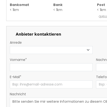
Bankomat
Bank
Post
< 1km
< 1km
< 1km
QUELL
Anbieter kontaktieren
Anrede
Vorname
Nach
E-Mail
Telef
Nachricht