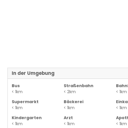
In der Umgebung
Bus
Straßenbahn
Bahn
< 1km
< 2km
< 1km
Supermarkt
Bäckerei
Eink
< 1km
< 1km
< 1km
Kindergarten
Arzt
Apot
< 1km
< 1km
< 1km