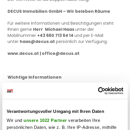
DECUS Immobilien GmbH – Wir beleben Räume
Für weitere Informationen und Besichtigungen steht
Ihnen gerne
Herr
Michael Haas
unter der
Mobilnummer
+43 660 713 64 14
und per E-Mail
unter
haas@decus.at
persönlich zur Verfügung.
www.decus.at | office@decus.at
Wichtige Informationen
Bitte beachten Sie, dass per 13.06.2014 eine neue
Richtlinie für Fernabsatz- und Auswärtsgeschäfte in
Kraft getreten ist.
Verantwortungsvoller Umgang mit Ihren Daten
Ab 01.07.2023 gilt das Erstauftraggeber-Prinzip bei
Wohnungsmietverträgen, ausgenommen davon sind
Wir und
unsere 1022 Partner
verarbeiten Ihre
Dienst-/Natural-/Werkswohnungen. Wir dürfen gem. §
persönlichen Daten, wie z. B. Ihre IP-Adresse, mithilfe