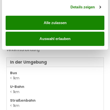
Abschnitt Einzelheiten
fest.
Nähere Informationen sowie unsere AGBs und die
Details zeigen
Nebenkostenübersichtsblatt finden Sie auf unserer
Homepage www.decus.at unter "Service" - "Rechtliches
zum FAGG" sowie im Anhang der zugesendeten Objekt-
Alle zulassen
Exposés!
Lagebeschreibung
Auswahl erlauben
U6 Straßenbahn 2 Beste Infrastruktur Top
Verkehrsanbindung
In der Umgebung
Bus
< 1km
U-Bahn
< 1km
Straßenbahn
< 1km