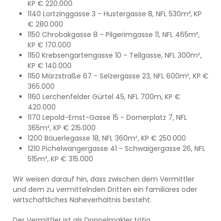
KP € 220.000
1140 Lortzinggasse 3 - Hustergasse 8, NFL 530m³, KP
€ 280.000
1150 Chrobakgasse 8 - Pilgerimgasse 11, NFL 465m²,
KP € 170.000
1150 Krebsengartengasse 10 - Tellgasse, NFL 300m²,
KP € 140.000
1150 Märzstraße 67 - Selzergasse 23, NFL 600m², KP €
365.000
1160 Lerchenfelder Gürtel 45, NFL 700m, KP €
420.000
1170 Lepold-Ernst-Gasse 15 - Dornerplatz 7, NFL
365m², KP € 215.000
1200 Bäuerlegasse 18, NFL 360m², KP € 250.000
1210 Pichelwangergasse 41 - Schwaigergasse 26, NFL
515m², KP € 315.000
Wir weisen darauf hin, dass zwischen dem Vermittler
und dem zu vermittelnden Dritten ein familiäres oder
wirtschaftliches Naheverhältnis besteht.
Der Vermittler ist als Doppelmakler tätig.