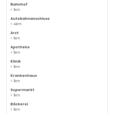
Bahnhof
< 1km
Autobahnanschluss
< 4km
Arzt
< 1km
Apotheke
< 1km
Klinik
< 1km
Krankenhaus
< 1km
Supermarkt
< 1km
Bäckerei
< 1km