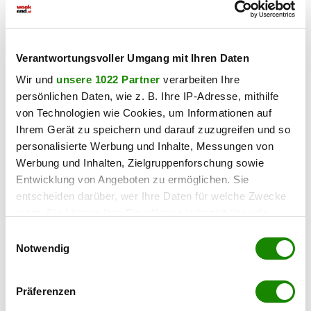
und gut angebundenen Wiener Lage zu erwerben!
Wir weisen darauf hin, dass zwischen dem Vermittler
und dem zu vermittelnden Dritten ein familiäres oder
Verantwortungsvoller Umgang mit Ihren Daten
wirtschaftliches Naheverhältnis besteht.
Wir und
unsere 1022 Partner
verarbeiten Ihre
Der Vermittler ist als Doppelmakler tätig.
persönlichen Daten, wie z. B. Ihre IP-Adresse, mithilfe
von Technologien wie Cookies, um Informationen auf
Pläne
Ihrem Gerät zu speichern und darauf zuzugreifen und so
personalisierte Werbung und Inhalte, Messungen von
Werbung und Inhalten, Zielgruppenforschung sowie
Entwicklung von Angeboten zu ermöglichen. Sie
entscheiden darüber, wer Ihre Daten für welche Zwecke
nutzt. Sie können Ihre Einwilligung jederzeit über die
Cookie-Erklärung oder durch Klicken auf das Privacy
Einwilligungsauswahl
Trigger Symbol ändern oder widerrufen
Notwendig
Wenn Sie es erlauben, würden wir auch gerne:
Präferenzen
Informationen über Ihre geografische Lage