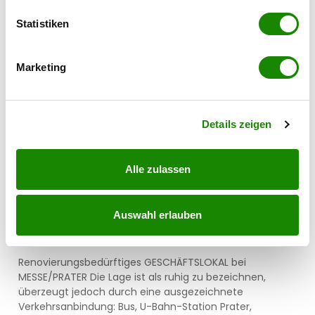
erfassen, welche bis auf einige Meter genau sein
können
Statistiken
Ihr Gerät durch aktives Scannen nach
bestimmten Merkmalen (Fingerprinting) identifizieren
Marketing
Erfahren Sie mehr darüber, wie Ihre persönlichen Daten
verarbeitet werden, und legen Sie Ihre Präferenzen im
Abschnitt Einzelheiten
fest.
Details zeigen
Alle zulassen
Auswahl erlauben
Lagebeschreibung
Renovierungsbedürftiges GESCHÄFTSLOKAL bei
MESSE/PRATER Die Lage ist als ruhig zu bezeichnen,
überzeugt jedoch durch eine ausgezeichnete
Verkehrsanbindung: Bus, U-Bahn-Station Prater,