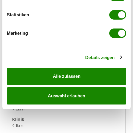
Anschrift und eine Telefonnummer enthalten.
erfassen, welche bis auf einige Meter genau sein
können
Statistiken
Ihr Gerät durch aktives Scannen nach
In der Umgebung
bestimmten Merkmalen (Fingerprinting) identifizieren
Marketing
Bus
Erfahren Sie mehr darüber, wie Ihre persönlichen Daten
< 1km
verarbeitet werden, und legen Sie Ihre Präferenzen im
Abschnitt Einzelheiten
fest.
Autobahnanschluss
Details zeigen
< 1km
Bahnhof
< 2km
Alle zulassen
Arzt
< 1km
Auswahl erlauben
Apotheke
< 2km
Klinik
< 1km