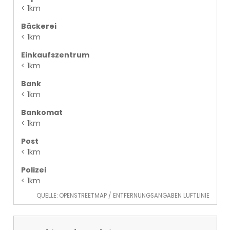
< 1km
Bäckerei
< 1km
Einkaufszentrum
< 1km
Bank
< 1km
Bankomat
< 1km
Post
< 1km
Polizei
< 1km
QUELLE: OPENSTREETMAP / ENTFERNUNGSANGABEN LUFTLINIE