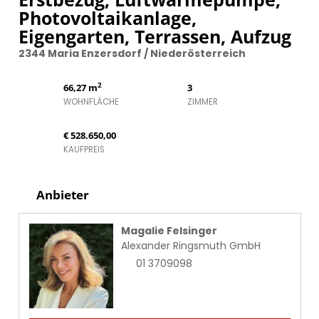
Photovoltaikanlage,
Eigengarten, Terrassen, Aufzug
2344 Maria Enzersdorf / Niederösterreich
2
66,27 m
3
WOHNFLÄCHE
ZIMMER
€ 528.650,00
KAUFPREIS
Anbieter
Magalie Felsinger
Alexander Ringsmuth GmbH
01 3709098