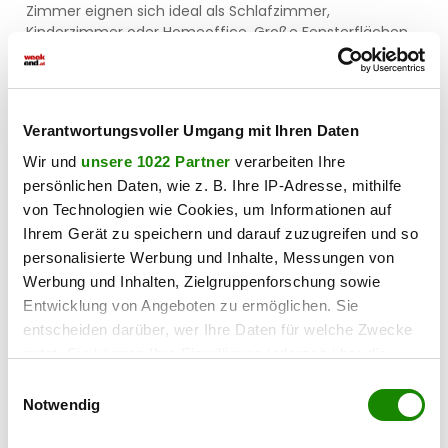
Zimmer eignen sich ideal als Schlafzimmer,
Kinderzimmer oder Homeoffice. Große Fensterflächen
sorgen für viel Tageslicht und ein offenes, freundliches
Ambiente.
Außenbereich
Verantwortungsvoller Umgang mit Ihren Daten
Die Terrasse erweitert den Wohnraum nach außen und
bietet eine Fläche für Erholung und Freizeitgestaltung.
Wir und
unsere 1022 Partner
verarbeiten Ihre
persönlichen Daten, wie z. B. Ihre IP-Adresse, mithilfe
Ausstattung
von Technologien wie Cookies, um Informationen auf
Ihrem Gerät zu speichern und darauf zuzugreifen und so
Fußbodenheizung
personalisierte Werbung und Inhalte, Messungen von
Hochwertige Materialien
Werbung und Inhalten, Zielgruppenforschung sowie
Entwicklung von Angeboten zu ermöglichen. Sie
Moderne Architektur
entscheiden darüber, wer Ihre Daten für welche Zwecke
nutzt. Sie können Ihre Einwilligung jederzeit über die
Energieeffiziente Bauweise
Cookie-Erklärung oder durch Klicken auf das Privacy
Einwilligungsauswahl
Trigger Symbol ändern oder widerrufen
Notwendig
Interesse geweckt?