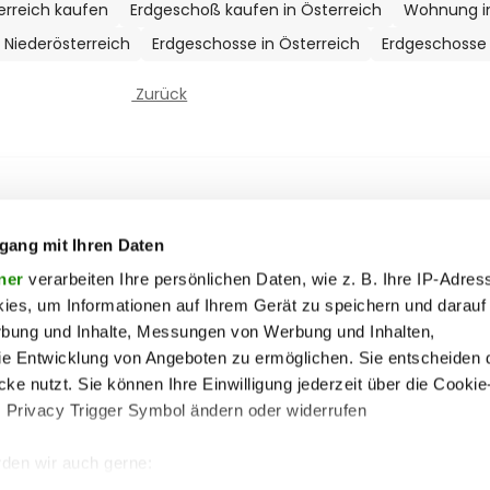
erreich kaufen
Erdgeschoß kaufen in Österreich
Wohnung in
 Niederösterreich
Erdgeschosse in Österreich
Erdgeschosse i
Zurück
ooter Top Menu
 & motor
liebe
Soc
ty
politik
gang mit Ihren Daten
ik
reise
ner
verarbeiten Ihre persönlichen Daten, wie z. B. Ihre IP-Adress
ies, um Informationen auf Ihrem Gerät zu speichern und darauf
on
society
rbung und Inhalte, Messungen von Werbung und Inhalten,
ss
sport
e Entwicklung von Angeboten zu ermöglichen. Sie entscheiden 
ss
unterhaltung
ke nutzt. Sie können Ihre Einwilligung jederzeit über die Cookie
s Privacy Trigger Symbol ändern oder widerrufen
iere
wohnen
pen
vergleichen
den wir auch gerne: