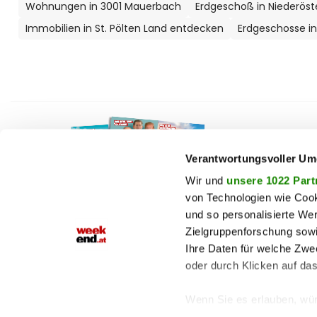
Wohnungen in 3001 Mauerbach
Erdgeschoß in Niederöst
Immobilien in St. Pölten Land entdecken
Erdgeschosse in
F
auto
beau
Verantwortungsvoller Um
chron
Wir und
unsere 1022 Part
von Technologien wie Cook
fashi
und so personalisierte We
fitne
Zielgruppenforschung sowi
Jetzt E-Paper lesen!
genu
Ihre Daten für welche Zwec
oder durch Klicken auf da
haust
shop
Wenn Sie es erlauben, wür