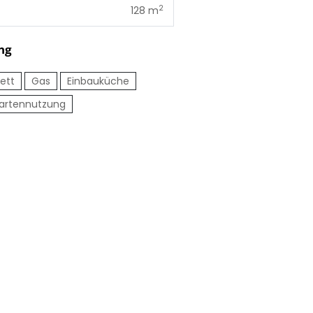
2
128 m
ng
ett
Gas
Einbauküche
artennutzung