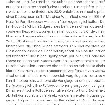
Zuhause, ideal für Familien, die Ruhe und hohe Lebensquali
nur acht Einheiten schafft eine familiäre Atmosphäre, in 
Erwachsene Ruhe finden. Die 2022 errichtete Immobilie präse
einer Doppelhaushälfte. Mit einer Wohnfläche von rd. 106 m
Platz für Familienleben wie auch Rückzugsmöglichkeiten. Der
im-Haus-Gefühl. Im Erdgeschoss befinden sich ein ausreich
sowie ein flexibel nutzbares Zimmer, das sich als Kinderzi
Über eine Treppe gelangt man auf die untere Ebene, dem Her
Wohn-/Essbereich, in dem Kochen, Essen und gemeinsame
übergehen. Die Einbauküche erstreckt sich über mehrere Mete
Glasflächen lassen viel Licht herein, schaffen eine freund
traumhaften Blick in den Eigengarten, perfekt, um Kinder be
Ebene befinden sich zudem zwei Schlafzimmer sowie ein g
Dusche. Von allen Zimmern dieser Ebene erreichen Sie direk
bietet Platz zum Spielen, Entspannen, Anpflanzen von Gem
frischen Luft. Die dem Wohnbereich vorgelagerte Terrasse 
Familienessen ein, während die Hanglage einen unverbauten
Dorfs ermöglicht. Eine Fußbodenheizung sorgt bei niedrig
Klima, elektrische Rollläden schaffen Komfort und Sicherhei
Abstellraum von ca. 5 m² direkt vor dem privaten Hauseingan
gegen Aufpreis zu erwerben. Ein Besonderheit: Auch die zweit