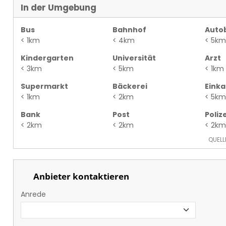
In der Umgebung
Bus
Bahnhof
Auto
< 1km
< 4km
< 5km
Kindergarten
Universität
Arzt
< 3km
< 5km
< 1km
Supermarkt
Bäckerei
Eink
< 1km
< 2km
< 5km
Bank
Post
Polize
< 2km
< 2km
< 2km
QUELL
Anbieter kontaktieren
Anrede