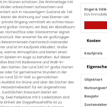
tät im Grünen schätzen. Die Wohnanlage mit
der Kinder unbeschwert aufwachsen und
Engel & Völ
ntiert sich in neuwertigem Zustand als Teil
EUV Immobil
² bietet die Wohnung auf zwei Ebenen viel
 private Eingang vermittelt ein echtes Haus-
end großer Vorraum, ein Bad, ein Abstellraum
mmer, Homeoffice oder Gästezimmer eignet.
zstück. Hier erwartet Sie ein großzügiger
Kosten
s Beisammensein harmonisch ineinander
r und ist im Kaufpreis inkludiert. Große
liche, warme Atmosphäre und bieten einen
Kaufpreis
im Spielen im Auge zu behalten. Auf dieser
roßes Bad mit Badewanne und Walk-In-
Eigenscha
t den Garten. Der rund 240 m² große Garten
üse oder für gemeinsame Stunden in der
von rund 22 m² lädt zu gemütlichen
Objektart
 Ausblick ins Grüne und über die Dächer des
em Heizwärmebedarf für ein angenehmes
Nutzungsar
t. Zusätzlichen Stauraum bietet ein
Baujahr
g. Zwei Parkplätze mit E-Ladestation sind
e Einheit der Doppelhaushälfte ist zu
Zustandsbe