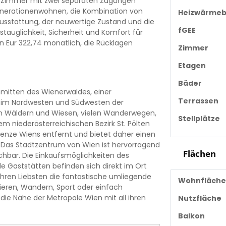
 Zimmer mit zwei separaten Zugängen
generationenwohnen, die Kombination von
Heizwärmeb
sstattung, der neuwertige Zustand und die
fGEE
tauglichkeit, Sicherheit und Komfort für
en Eur 322,74 monatlich, die Rücklagen
Zimmer
Etagen
Bäder
mitten des Wienerwaldes, einer
Terrassen
ch im Nordwesten und Südwesten der
gen Wäldern und Wiesen, vielen Wanderwegen,
Stellplätze
m niederösterreichischen Bezirk St. Pölten
renze Wiens entfernt und bietet daher einen
 Das Stadtzentrum von Wien ist hervorragend
Flächen
hbar. Die Einkaufsmöglichkeiten des
e Gaststätten befinden sich direkt im Ort
Ihren Liebsten die fantastische umliegende
Wohnfläche
ieren, Wandern, Sport oder einfach
die Nähe der Metropole Wien mit all ihren
Nutzfläche
Balkon