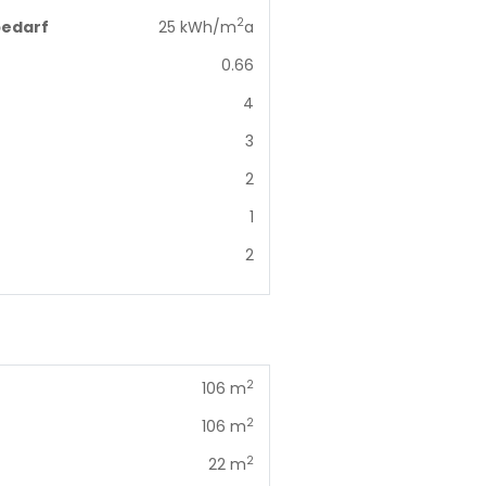
2
edarf
25 kWh/m
a
0.66
4
3
2
1
2
2
106 m
2
106 m
2
22 m