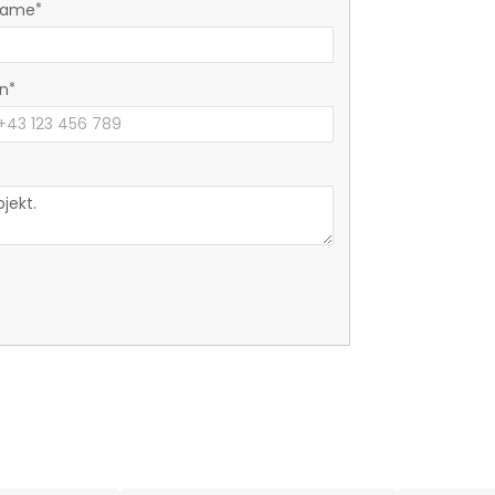
name
on