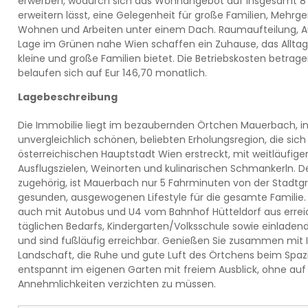
erwerben, wodurch sich das Wohnangebot auf insgesamt 8
erweitern lässt, eine Gelegenheit für große Familien, Mehr
Wohnen und Arbeiten unter einem Dach. Raumaufteilung, Au
Lage im Grünen nahe Wien schaffen ein Zuhause, das Alltags
kleine und große Familien bietet. Die Betriebskosten betrag
belaufen sich auf Eur 146,70 monatlich.
Lagebeschreibung
Die Immobilie liegt im bezaubernden Örtchen Mauerbach, in
unvergleichlich schönen, beliebten Erholungsregion, die si
österreichischen Hauptstadt Wien erstreckt, mit weitläufi
Ausflugszielen, Weinorten und kulinarischen Schmankerln. De
zugehörig, ist Mauerbach nur 5 Fahrminuten von der Stadtg
gesunden, ausgewogenen Lifestyle für die gesamte Familie.
auch mit Autobus und U4 vom Bahnhof Hütteldorf aus erreic
täglichen Bedarfs, Kindergarten/Volksschule sowie einladend
und sind fußläufig erreichbar. Genießen Sie zusammen mit 
Landschaft, die Ruhe und gute Luft des Örtchens beim Spaz
entspannt im eigenen Garten mit freiem Ausblick, ohne auf 
Annehmlichkeiten verzichten zu müssen.