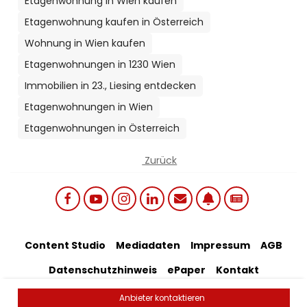
Etagenwohnung in Wien kaufen
Etagenwohnung kaufen in Österreich
Wohnung in Wien kaufen
Etagenwohnungen in 1230 Wien
Immobilien in 23., Liesing entdecken
Etagenwohnungen in Wien
Etagenwohnungen in Österreich
Zurück
Social links menu
Footer Bottom Menu
Content Studio
Mediadaten
Impressum
AGB
Datenschutzhinweis
ePaper
Kontakt
Artikel-Feedback
Anbieter kontaktieren