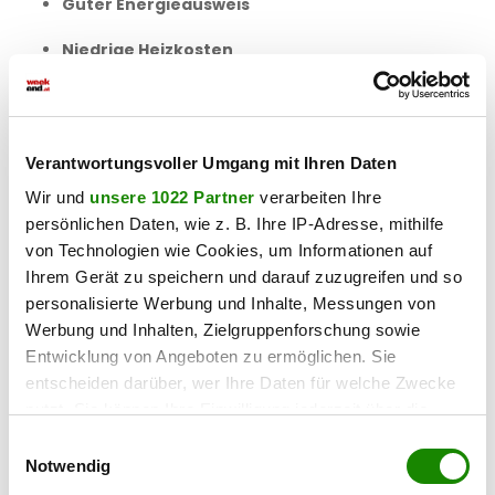
Guter Energieausweis
Niedrige Heizkosten
Angenehmes Wohnklima das ganze Jahr über
All diese Faktoren machen die Wohnung zu einer
attraktiven, wertbeständigen und
Verantwortungsvoller Umgang mit Ihren Daten
energieeffizienten Wohnlösung
.
Wir und
unsere 1022 Partner
verarbeiten Ihre
persönlichen Daten, wie z. B. Ihre IP-Adresse, mithilfe
von Technologien wie Cookies, um Informationen auf
📞
Jetzt Besichtigung vereinbaren und Ihr
Ihrem Gerät zu speichern und darauf zuzugreifen und so
neues Zuhause entdecken!
personalisierte Werbung und Inhalte, Messungen von
Werbung und Inhalten, Zielgruppenforschung sowie
Roswitha Adler
Entwicklung von Angeboten zu ermöglichen. Sie
0676/4554 267
entscheiden darüber, wer Ihre Daten für welche Zwecke
adler@mb-immobilien.at
nutzt. Sie können Ihre Einwilligung jederzeit über die
Bin (fast) jederzeit erreichbar! Einzelbesichtigung
Cookie-Erklärung oder durch Klicken auf das Privacy
flexibel und spontan möglich.
Einwilligungsauswahl
Trigger Symbol ändern oder widerrufen
Notwendig