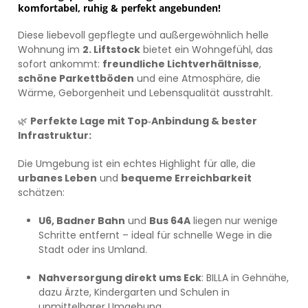
komfortabel, ruhig & perfekt angebunden!
Diese liebevoll gepflegte und außergewöhnlich helle
Wohnung im
2. Liftstock
bietet ein Wohngefühl, das
sofort ankommt:
freundliche Lichtverhältnisse
,
schöne Parkettböden
und eine Atmosphäre, die
Wärme, Geborgenheit und Lebensqualität ausstrahlt.
🌿
Perfekte Lage mit Top‑Anbindung & bester
Infrastruktur:
Die Umgebung ist ein echtes Highlight für alle, die
urbanes Leben
und
bequeme Erreichbarkeit
schätzen:
U6, Badner Bahn
und
Bus 64A
liegen nur wenige
Schritte entfernt – ideal für schnelle Wege in die
Stadt oder ins Umland.
Nahversorgung direkt ums Eck
: BILLA in Gehnähe,
dazu Ärzte, Kindergarten und Schulen in
unmittelbarer Umgebung.