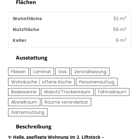
Flächen
2
Wohnfläche
52 m
2
Nutzfläche
59 m
2
Keller
6 m
Ausstattung
Fliesen
Laminat
Gas
Zentralheizung
Wohnküche / offene Küche
Personenaufzug
Badewanne
Wasch/Trockenraum
Fahrradraum
Abstellraum
Räume veränderbar
Gartennutzung
Beschreibung
✨
Helle, gepflegte Wohnung im 2. Liftstock –