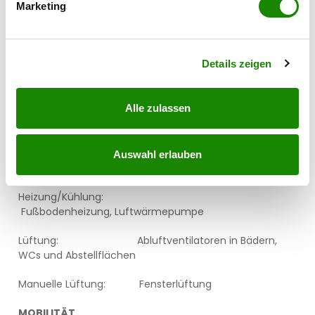
Marketing
Erfahren Sie mehr darüber, wie Ihre persönlichen Daten
Wohnungen gesamt: 6
verarbeitet werden, und legen Sie Ihre Präferenzen im
Abschnitt Einzelheiten
fest.
Wohnungsgrößen:
ca. 60 m² bis 112 m²
Details zeigen
Lichte Raumhöhe: ca. 2,50 m
Alle zulassen
AUSSTATTUNG
Boden: Parkett, Fliesen/Feinsteinzeug
Auswahl erlauben
Sonnenschutz:
Rollläden
Heizung/Kühlung:
Fußbodenheizung, Luftwärmepumpe
Lüftung: Abluftventilatoren in Bädern,
WCs und Abstellflächen
Manuelle Lüftung: Fensterlüftung
MOBILITÄT