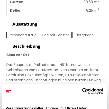
2
Garten
80,68 m
2
Keller
8,25 m
Ausstattung
Personenaufzug
Bad mit Fenster
Tiefgarage
Beschreibung
Alles vor Ort
Das Bauprojekt „Pröllhofstrasse N6“ ist nur wenige
Gehminuten vom Ortszentrum von Oberalm entfernt.
Somit sind Einkaufsmöglichkeiten, kulturelle Aktivitäten
und öffentliche Einrichtungen nur einen kurzen Fußweg
entfernt.
Nah. Fern.
Ebenso rasch ist man bei der S-Bahn, um schnell in alle
Verantwortungsvoller Umgang mit Ihren Daten