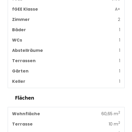
fGEE Klasse
A+
Zimmer
2
Bäder
1
WCs
1
Abstellräume
1
Terrassen
1
Gärten
1
Keller
1
Flächen
2
Wohnfläche
60,65 m
2
Terrasse
10 m