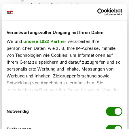
-
ausgezeichneter Vollwärmeschutz
Das Objekt wird
belagsfertig
übergeben.
ERREICHBARKEIT
Verantwortungsvoller Umgang mit Ihren Daten
In ca.
150 Metern Entfernung (ca. 2 Gehminuten)
befindet sich die
nächste Bushaltestelle
, von dort
Wir und
unsere 1022 Partner
verarbeiten Ihre
fährt die
Buslinie B
in ca. 4 Minuten Fahrtzeit zum
persönlichen Daten, wie z. B. Ihre IP-Adresse, mithilfe
Badner Bahnhof. In
wenigen Gehminuten
sind
von Technologien wie Cookies, um Informationen auf
außerdem die
Buslinien A und 320
, sowie die
Badner
Ihrem Gerät zu speichern und darauf zuzugreifen und so
Bahn
erreichbar.
personalisierte Werbung und Inhalte, Messungen von
- 700 Meter/ca. 9 Gehminuten: Badner Bahn
Werbung und Inhalten, Zielgruppenforschung sowie
- 1000 Meter/ca. 14 Gehminuten: Bahnhof Baden
Entwicklung von Angeboten zu ermöglichen. Sie
EINKAUFSMÖGLICHKEITEN
entscheiden darüber, wer Ihre Daten für welche Zwecke
- 500 Meter/ca. 7 Gehminuten: Billa
nutzt. Sie können Ihre Einwilligung jederzeit über die
- 1200 Meter/ca. 15 Gehminuten: PENNY
Cookie-Erklärung oder durch Klicken auf das Privacy
Einwilligungsauswahl
- 1300 Meter/ca. 16 Gehminuten: Spar
Trigger Symbol ändern oder widerrufen
Notwendig
KINDERGÄRTEN/SCHULEN
Wenn Sie es erlauben, würden wir auch gerne:
- 150 Meter/ca. 2 Gehminuten: AHS Campus Baden