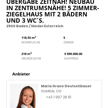
ÜBERGABE ZEITNAH! NEUBAU
IN ZENTRUMSNÄHE! 5 ZIMMER-
ZIEGELHAUS MIT 2 BÄDERN
UND 3 WC´S.
2500 Baden / Niederösterreich
2
118,55 m
5
WOHNFLÄCHE
ZIMMER
2
218 m
€ 599.000,00
GRUNDFLÄCHE
KAUFPREIS
Anbieter
Maria Grace Deutschbauer
StarREAL OG
+43 1 997 28 81