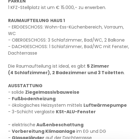
PARKEN
1 KFZ-Stellplatz ist um € 15.000,- zu erwerben.
RAUMAUFTEILUNG
HAUS 1
- ERDGESCHOSS: Wohn-Ess-Küchenbereich, Vorraum,
WC
- OBERGESCHOSS: 3 Schlafzimmer, Bad/WC, 2 Balkone
- DACHGESCHOSS: 1 Schlafzimmer, Bad/WC mit Fenster,
Dachterrasse
Die Raumaufteilung ist ideal, es gibt
5 Zimmer
(4 Schlafzimmer), 2 Badezimmer und 3 Toiletten
.
AUSSTATTUNG
-
solide
Ziegelmassivbauweise
-
Fußbodenheizung
- ökologisches Heizsystem mittels
Luftwärmepumpe
- 3-Schicht verglaste
KSt-ALU-Fenster
- elektrische
Außenbeschattung
-
Vorbereitung Klimaanlage
im EG und DG
-
Glasgeländer
auf der Dachterrasse