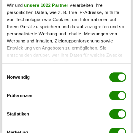
Wir und
unsere 1022 Partner
verarbeiten Ihre
persönlichen Daten, wie z. B. Ihre IP-Adresse, mithilfe
von Technologien wie Cookies, um Informationen auf
Ihrem Gerät zu speichern und darauf zuzugreifen und so
personalisierte Werbung und Inhalte, Messungen von
Werbung und Inhalten, Zielgruppenforschung sowie
Entwicklung von Angeboten zu ermöglichen. Sie
entscheiden darüber, wer Ihre Daten für welche Zwecke
nutzt. Sie können Ihre Einwilligung jederzeit über die
Cookie-Erklärung oder durch Klicken auf das Privacy
Einwilligungsauswahl
Trigger Symbol ändern oder widerrufen
Notwendig
Wenn Sie es erlauben, würden wir auch gerne:
Präferenzen
Informationen über Ihre geografische Lage
erfassen, welche bis auf einige Meter genau sein
können
Statistiken
Ihr Gerät durch aktives Scannen nach
bestimmten Merkmalen (Fingerprinting) identifizieren
Marketing