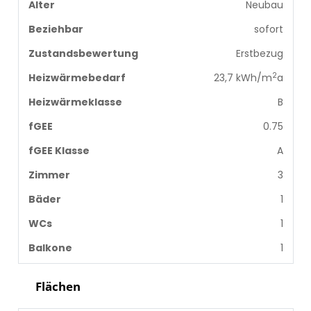
Alter
Neubau
Beziehbar
sofort
Zustandsbewertung
Erstbezug
2
Heizwärmebedarf
23,7 kWh/m
a
Heizwärmeklasse
B
fGEE
0.75
fGEE Klasse
A
Zimmer
3
Bäder
1
WCs
1
Balkone
1
Flächen