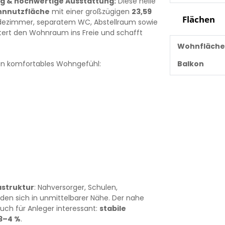
g & hochwertige Ausstattung:
Diese helle
hnnutzfläche
mit einer großzügigen
23,59
Flächen
dezimmer, separatem WC, Abstellraum sowie
tert den Wohnraum ins Freie und schafft
Wohnfläche
Balkon
ein komfortables Wohngefühl:
astruktur
: Nahversorger, Schulen,
den sich in unmittelbarer Nähe. Der nahe
Auch für Anleger interessant:
stabile
3–4 %
.