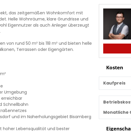
ojekt, das zeitgemäßen Wohnkomfort mit
ndet. Helle Wohnräume, klare Grundrisse und
ohl Eigennutzer als auch Anleger überzeugt
.
 von rund 50 m² bis 118 m² und bieten helle
konen, Terrassen oder Eigengärten.
Kosten
 m²
Kaufpreis
se
arer Umgebung
 erreichbar
Betriebskos
d Schnellbahn
Straßennetzes
Monatliche
ridsdorf und im Naherholungsgebiet Bisamberg
Eigenscha
t hoher Lebensqualität und bester