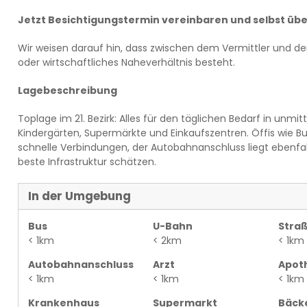
Jetzt Besichtigungstermin vereinbaren und selbst üb
Wir weisen darauf hin, dass zwischen dem Vermittler und de
oder wirtschaftliches Naheverhältnis besteht.
Lagebeschreibung
Toplage im 21. Bezirk: Alles für den täglichen Bedarf in unmi
Kindergärten, Supermärkte und Einkaufszentren. Öffis wie B
schnelle Verbindungen, der Autobahnanschluss liegt ebenfalls 
beste Infrastruktur schätzen.
In der Umgebung
Bus
U-Bahn
Stra
< 1km
< 2km
< 1km
Autobahnanschluss
Arzt
Apot
< 1km
< 1km
< 1km
Krankenhaus
Supermarkt
Bäck