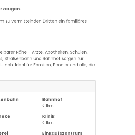
erzeugen.
m zu vermittelnden Dritten ein familiäres
ttelbarer Nähe – Ärzte, Apotheken, Schulen,
us, Straßenbahn und Bahnhof sorgen für
nah. Ideal für Familien, Pendler und alle, die
ßenbahn
Bahnhof
< 1km
heke
Klinik
< 1km
erei
Einkaufszentrum