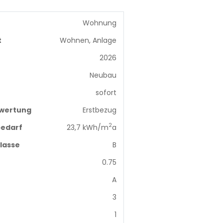
Wohnung
t
Wohnen, Anlage
2026
Neubau
sofort
wertung
Erstbezug
2
edarf
23,7 kWh/m
a
lasse
B
0.75
A
3
1