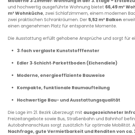
Moderne 3‑Zimmer‑Wohnung in der 3. Etage – Erstbezu
und hochwertig ausgeführte Wohnung bietet
66,49 m² Wo
m² Wohnküche
, zwei Schlafzimmern, einem modernen Ba
zwei praktischen Schrankräumen. Der
5,52 m² Balkon
erwei
einen angenehmen Platz für entspannte Momente.
Die Ausstattung erfüllt gehobene Ansprüche und sorgt für 
3‑fach verglaste Kunststofffenster
Edler 3‑Schicht‑Parkettboden (Eichendiele)
Moderne, energieeffiziente Bauweise
Kompakte, funktionale Raumaufteilung
Hochwertige Bau- und Ausstattungsqualität
Die Lage im 21. Bezirk überzeugt mit
ausgezeichneter Infr
Freizeitangebote sowie Bus, Straßenbahn und Bahnhof befin
Autobahnanschluss sorgt zusätzlich für optimale Mobilität. 
Nachfrage, gute Vermietbarkeit und Renditen von ca. 