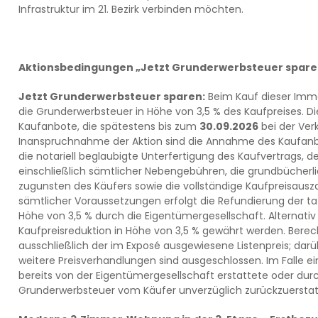
Infrastruktur im 21. Bezirk verbinden möchten.
Aktionsbedingungen „Jetzt Grunderwerbsteuer spare
Jetzt Grunderwerbsteuer sparen:
Beim Kauf dieser Immo
die Grunderwerbsteuer in Höhe von 3,5 % des Kaufpreises. Die 
Kaufanbote, die spätestens bis zum
30.09.2026
bei der Ver
Inanspruchnahme der Aktion sind die Annahme des Kaufanbo
die notariell beglaubigte Unterfertigung des Kaufvertrags, de
einschließlich sämtlicher Nebengebühren, die grundbücherl
zugunsten des Käufers sowie die vollständige Kaufpreisausza
sämtlicher Voraussetzungen erfolgt die Refundierung der ta
Höhe von 3,5 % durch die Eigentümergesellschaft. Alternativ
Kaufpreisreduktion in Höhe von 3,5 % gewährt werden. Berec
ausschließlich der im Exposé ausgewiesene Listenpreis; dar
weitere Preisverhandlungen sind ausgeschlossen. Im Falle ei
bereits von der Eigentümergesellschaft erstattete oder dur
Grunderwerbsteuer vom Käufer unverzüglich zurückzuerstat