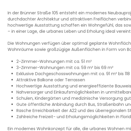
In der Brünner Straße 105 entsteht ein modernes Neubaupr
durchdachter Architektur und attraktiven Freiflächen verbi
hochwertige Ausstattung schaffen ein Wohngefühl, das sow
– in einer Lage, die urbanes Leben und Erholung ideal vereint
Die Wohnungen verfügen über optimal geplante Wohnflächen
Wohnräume sowie großzügige Außenflächen in Form von Bal
2-Zimmer-Wohnungen mit ca. 51 m²
3-Zimmer-Wohnungen mit ca. 59 m² bis 69 m²
Exklusive Dachgeschosswohnungen mit ca. 91 m² bis 118
Attraktive Balkone oder Terrassen
Hochwertige Ausstattung und energieeffiziente Bauwei
Nahversorger und Einkaufsmöglichkeiten in unmittelb
Schulen, Kindergärten und medizinische Versorgung gut
Gute öffentliche Anbindung durch Bus, Straßenbahn un
Rasche Erreichbarkeit der A22 und des überregionalen 
Zahlreiche Freizeit- und Erholungsmöglichkeiten in Flo
Ein modernes Wohnkonzept für alle, die urbanes Wohnen mi