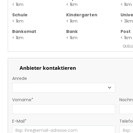
< 1km
< 1km
< 1km
Schule
Kindergarten
Unive
< 1km
< 1km
< 3km
Bankomat
Bank
Post
< 1km
< 1km
< 1km
QUELL
Anbieter kontaktieren
Anrede
Vorname
Nach
E-Mail
Telef