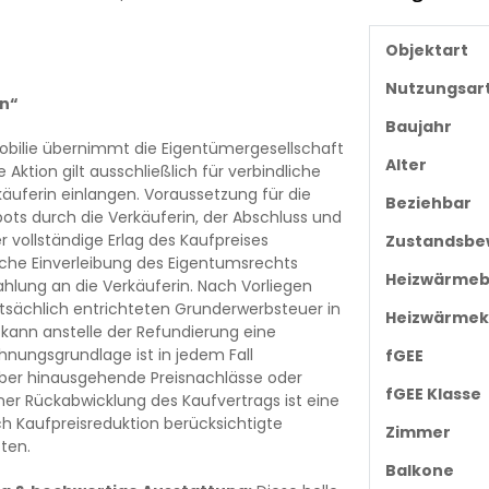
Objektart
Nutzungsar
n“
Baujahr
bilie übernimmt die Eigentümergesellschaft
Alter
Aktion gilt ausschließlich für verbindliche
käuferin einlangen. Voraussetzung für die
Beziehbar
ts durch die Verkäuferin, der Abschluss und
r vollständige Erlag des Kaufpreises
Zustandsbe
iche Einverleibung des Eigentumsrechts
Heizwärmeb
hlung an die Verkäuferin. Nach Vorliegen
tsächlich entrichteten Grunderwerbsteuer in
Heizwärmek
 kann anstelle der Refundierung eine
hnungsgrundlage ist in jedem Fall
fGEE
über hinausgehende Preisnachlässe oder
fGEE Klasse
ner Rückabwicklung des Kaufvertrags ist eine
ch Kaufpreisreduktion berücksichtigte
Zimmer
ten.
Balkone