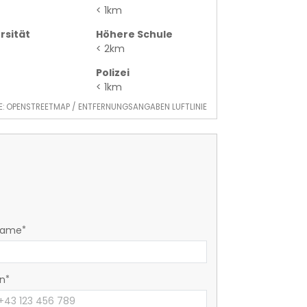
< 1km
rsität
Höhere Schule
< 2km
Polizei
< 1km
E: OPENSTREETMAP / ENTFERNUNGSANGABEN LUFTLINIE
name
on