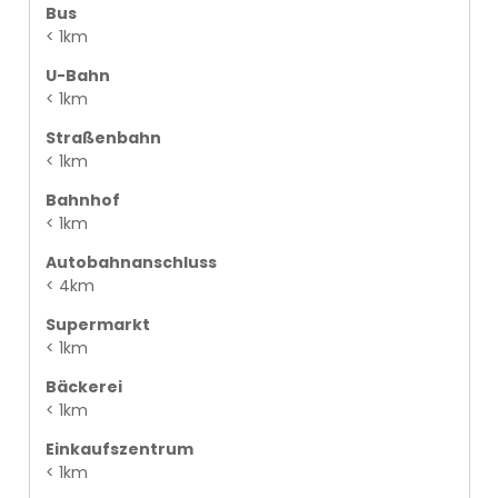
Bus
< 1km
U-Bahn
< 1km
Straßenbahn
< 1km
Bahnhof
< 1km
Autobahnanschluss
< 4km
Supermarkt
< 1km
Bäckerei
< 1km
Einkaufszentrum
< 1km