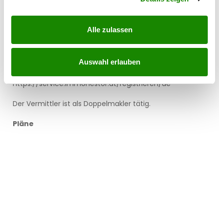
Noch nichts gefunden? Wir informieren Sie über
geeignete Immobilienangebote noch vor allen
Alle zulassen
anderen.
Legen Sie jetzt Ihren individuellen Suchagenten unter
folgendem Link an. Wir schicken Ihnen passende
Auswahl erlauben
Immobilien exklusiv vorab zu.
Suchagent anlegen
-
https://service.immonestor.at/registrieren/de
Der Vermittler ist als Doppelmakler tätig.
Pläne