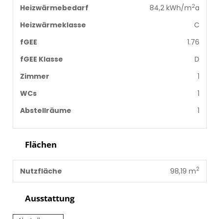
2
Heizwärmebedarf
84,2 kWh/m
a
Heizwärmeklasse
C
fGEE
1.76
fGEE Klasse
D
Zimmer
1
WCs
1
Abstellräume
1
Flächen
2
Nutzfläche
98,19 m
Ausstattung