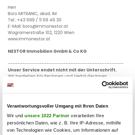
Herr
Boro MITRANIC, akad. IM
Tel.: +43 699 / 11 69 46 30
E-Mail: boro@immonestor.at
Wagramerstraße 102, 1220 Wien
www.immonestor.at
NESTOR Immobilien GmbH & Co KG
------------------------------------------------
Unser Service endet nicht mit der Unterschrift.
Wir begleiten Käufer:innen und Verkäufer:innen
zuverlässig bis zur Schlüsselübergabe – und darüber
hinaus. Gerne unterstützen wir auch bei Themen wie
Energieverträgen, Renovierungsmaßnahmen,
Handwerkerkoordination sowie organisatorischen Fragen
Verantwortungsvoller Umgang mit Ihren Daten
rund um die Immobilie.
------------------------------------------------
Wir und
unsere 1022 Partner
verarbeiten Ihre
persönlichen Daten, wie z. B. Ihre IP-Adresse, mithilfe
Transparenz ist uns wichtig
: Unsere Immobiliencard als
von Technologien wie Cookies, um Informationen auf
Nachweis unserer gewerblichen Berechtigung können