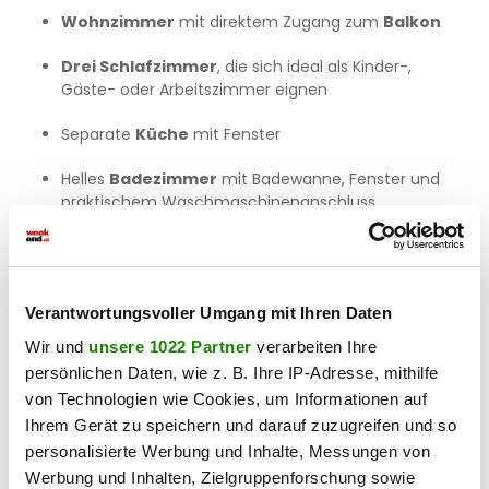
Wohnzimmer
mit direktem Zugang zum
Balkon
Drei Schlafzimmer
, die sich ideal als Kinder-,
Gäste- oder Arbeitszimmer eignen
Separate
Küche
mit Fenster
Helles
Badezimmer
mit Badewanne, Fenster und
praktischem Waschmaschinenanschluss
separate Toilette
Liebevolle Sanierung & gepflegter Zustand
Verantwortungsvoller Umgang mit Ihren Daten
Die Wohnung wurde in den letzten Jahren laufend
modernisiert. Ca. 2010 wurde das Gebäude thermisch
Wir und
unsere 1022 Partner
verarbeiten Ihre
saniert – so können Sie einfach einziehen und sich
persönlichen Daten, wie z. B. Ihre IP-Adresse, mithilfe
wohlfühlen, ohne an größere Renovierungen denken zu
von Technologien wie Cookies, um Informationen auf
müssen.
Ihrem Gerät zu speichern und darauf zuzugreifen und so
Komfort, der überzeugt:
personalisierte Werbung und Inhalte, Messungen von
Werbung und Inhalten, Zielgruppenforschung sowie