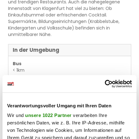
und trendigen Restaurants. Auch die nahegelegene
Innenstadt von Klagenfurt hat viel zu bieten: Ob
Einkaufsbummel oder erfrischenden Cocktail.
Supermärkte, Bildungseinrichtungen (Krabbelstube,
Kindergarten und Volksschule) befinden sich in
unmittelbarer Nähe.
In der Umgebung
Bus
< 1km
Autobahnanschluss
< 1km
Bahnhof
< 1km
Verantwortungsvoller Umgang mit Ihren Daten
Arzt
Wir und
unsere 1022 Partner
verarbeiten Ihre
< 1km
persönlichen Daten, wie z. B. Ihre IP-Adresse, mithilfe
von Technologien wie Cookies, um Informationen auf
Apotheke
Ihrem Gerät zu speichern und darauf zuzugreifen und so