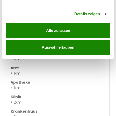
< 1km
verarbeitet werden, und legen Sie Ihre Präferenzen im
Abschnitt Einzelheiten
fest.
U-Bahn
Details zeigen
< 2km
Straßenbahn
< 2km
Alle zulassen
Bahnhof
< 1km
Auswahl erlauben
Autobahnanschluss
< 1km
Arzt
< 1km
Apotheke
< 1km
Klinik
< 2km
Krankenhaus