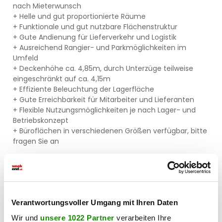
nach Mieterwunsch
+ Helle und gut proportionierte Räume
+ Funktionale und gut nutzbare Flächenstruktur
+ Gute Andienung für Lieferverkehr und Logistik
+ Ausreichend Rangier- und Parkmöglichkeiten im
Umfeld
+ Deckenhöhe ca. 4,85m, durch Unterzüge teilweise
eingeschränkt auf ca. 4,15m
+ Effiziente Beleuchtung der Lagerfläche
+ Gute Erreichbarkeit für Mitarbeiter und Lieferanten
+ Flexible Nutzungsmöglichkeiten je nach Lager- und
Betriebskonzept
+ Büroflächen in verschiedenen Größen verfügbar, bitte
fragen Sie an
Lage und Erreichbarkeit
PKW, LKW: Sehr gute Anbindung: A23, Sterngasse
Öffentlich: Busstation neben dem
Gebäude, Autobuslinien 66A, 67A, 67B zu U6 Alterlaa
Verantwortungsvoller Umgang mit Ihren Daten
Infrastruktur: Industriegebiet, McDonald's, Supermärkte,
Restaurants
Wir und
unsere 1022 Partner
verarbeiten Ihre