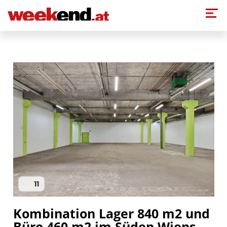
Direkt zum Inhalt
11
Kombination Lager 840 m2 und
Büro 460 m2 im Süden Wiens