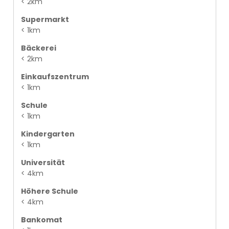
< 2km
Supermarkt
< 1km
Bäckerei
< 2km
Einkaufszentrum
< 1km
Schule
< 1km
Kindergarten
< 1km
Universität
< 4km
Höhere Schule
< 4km
Bankomat