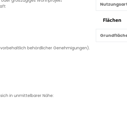
s oder großzügiges Wohnprojekt
Nutzungsar
aft
Flächen
Grundfläch
(vorbehaltlich behördlicher Genehmigungen).
sich in unmittelbarer Nähe: