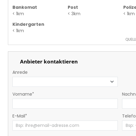
Bankomat
Post
Polize
< 1km
< 3km
< 1km
Kindergarten
< 1km
QUELL
Anbieter kontaktieren
Anrede
Vorname
Nach
E-Mail
Telef