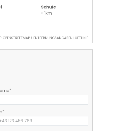
i
Schule
< 1km
E: OPENSTREETMAP / ENTFERNUNGSANGABEN LUFTLINIE
name
on