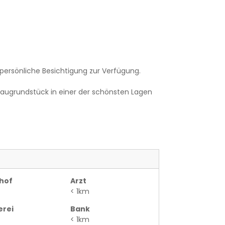
 persönliche Besichtigung zur Verfügung.
 Baugrundstück in einer der schönsten Lagen
hof
Arzt
< 1km
erei
Bank
< 1km