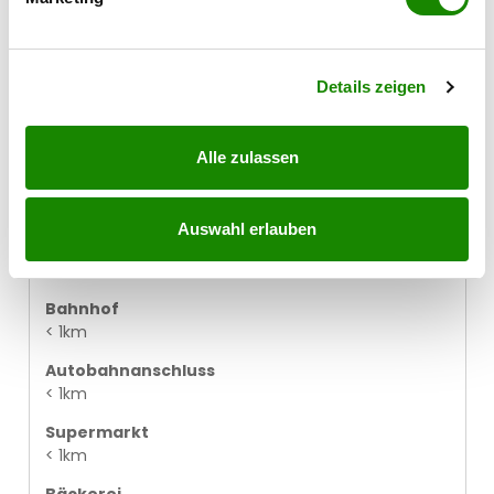
Erfahren Sie mehr darüber, wie Ihre persönlichen Daten
verarbeitet werden, und legen Sie Ihre Präferenzen im
Abschnitt Einzelheiten
fest.
Details zeigen
In der Umgebung
Alle zulassen
Bus
< 1km
Auswahl erlauben
Straßenbahn
< 2km
Bahnhof
< 1km
Autobahnanschluss
< 1km
Supermarkt
< 1km
Bäckerei