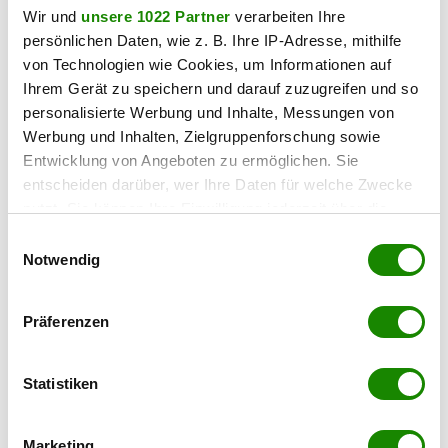
Wir und
unsere 1022 Partner
verarbeiten Ihre
persönlichen Daten, wie z. B. Ihre IP-Adresse, mithilfe
von Technologien wie Cookies, um Informationen auf
Ihrem Gerät zu speichern und darauf zuzugreifen und so
personalisierte Werbung und Inhalte, Messungen von
Werbung und Inhalten, Zielgruppenforschung sowie
Entwicklung von Angeboten zu ermöglichen. Sie
entscheiden darüber, wer Ihre Daten für welche Zwecke
nutzt. Sie können Ihre Einwilligung jederzeit über die
Cookie-Erklärung oder durch Klicken auf das Privacy
Einwilligungsauswahl
Trigger Symbol ändern oder widerrufen
Notwendig
Wenn Sie es erlauben, würden wir auch gerne:
Präferenzen
Informationen über Ihre geografische Lage
erfassen, welche bis auf einige Meter genau sein
können
Statistiken
Ihr Gerät durch aktives Scannen nach
bestimmten Merkmalen (Fingerprinting) identifizieren
Marketing