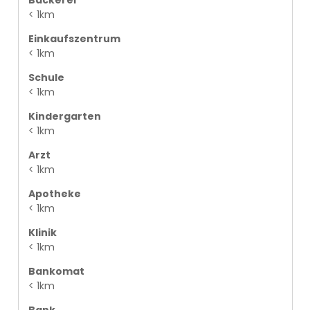
< 1km
Einkaufszentrum
< 1km
Schule
< 1km
Kindergarten
< 1km
Arzt
< 1km
Apotheke
< 1km
Klinik
< 1km
Bankomat
< 1km
Bank