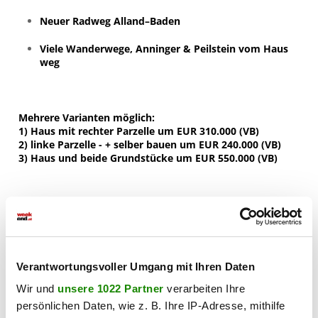
Neuer Radweg Alland–Baden
Viele Wanderwege, Anninger & Peilstein vom Haus
weg
Mehrere Varianten möglich:
1) Haus mit rechter Parzelle um EUR 310.000 (VB)
2) linke Parzelle - + selber bauen um EUR 240.000 (VB)
3) Haus und beide Grundstücke um EUR 550.000 (VB)
📞
Jetzt Besichtigung vereinbaren:
Roswitha Adler
Verantwortungsvoller Umgang mit Ihren Daten
0676/4554 267
adler@mb-immobilien.at
Wir und
unsere 1022 Partner
verarbeiten Ihre
Bin (fast) jederzeit erreichbar! Einzelbesichtigung flexibel
persönlichen Daten, wie z. B. Ihre IP-Adresse, mithilfe
und spontan möglich