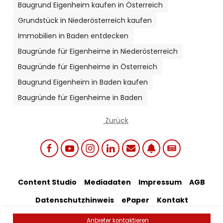
Baugrund Eigenheim kaufen in Österreich
Grundstück in Niederösterreich kaufen
Immobilien in Baden entdecken
Baugründe für Eigenheime in Niederösterreich
Baugründe für Eigenheime in Österreich
Baugrund Eigenheim in Baden kaufen
Baugründe für Eigenheime in Baden
Zurück
Social links menu
Footer Bottom Menu
Content Studio
Mediadaten
Impressum
AGB
Datenschutzhinweis
ePaper
Kontakt
Artikel-Feedback
Anbieter kontaktieren