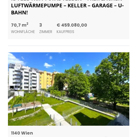
LUFTWÄRMEPUMPE – KELLER – GARAGE – U-
BAHN!
2
70,7 m
3
€ 459.080,00
WOHNFLÄCHE
ZIMMER
KAUFPREIS
1140 Wien