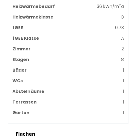
2
Heizwärmebedarf
36 kWh/m
a
Heizwärmeklasse
B
fGEE
0.73
fGEE Klasse
A
Zimmer
2
Etagen
8
Bäder
1
WCs
1
Abstellräume
1
Terrassen
1
Gärten
1
Flächen