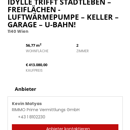
IDYLLE TRIFFT STADTLEBEN –
FREIFLÄCHEN -
LUFTWÄRMEPUMPE – KELLER –
GARAGE – U-BAHN!
1140 Wien
2
56,77 m
2
WOHNFLÄCHE
ZIMMER
€ 413.080,00
KAUFPREIS
Anbieter
Kevin Matyas
RIMMO Prime Vermittlungs GmbH
+43 1 8102230
Anbieter kontaktieren