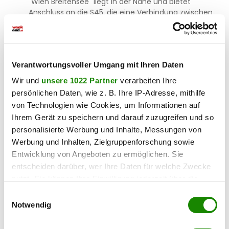
"Wien Breitensee" liegt in der Nähe und bietet
Anschluss an die S45, die eine Verbindung zwischen
Hütteldorf und Handelskai herstellt. Diese Linie ist
besonders nützlich für Fahrten entlang des
westlichen Stadtrands.
Verantwortungsvoller Umgang mit Ihren Daten
Zusätzlich befinden sich in der Umgebung mehrere
Buslinien, die weitere Verbindungen innerhalb Wiens
Wir und
unsere 1022 Partner
verarbeiten Ihre
ermöglichen. Die Kombination aus Straßenbahn, U-Bahn
persönlichen Daten, wie z. B. Ihre IP-Adresse, mithilfe
und S-Bahn gewährleistet eine flexible und effiziente
von Technologien wie Cookies, um Informationen auf
Mobilität sowohl in die Innenstadt als auch in andere
Ihrem Gerät zu speichern und darauf zuzugreifen und so
Bezirke.
personalisierte Werbung und Inhalte, Messungen von
Werbung und Inhalten, Zielgruppenforschung sowie
Entwicklung von Angeboten zu ermöglichen. Sie
Energieausweis:
entscheiden darüber, wer Ihre Daten für welche Zwecke
nutzt. Sie können Ihre Einwilligung jederzeit über die
Der Energieausweis beläuft sich auf
36kWh/m²a
Cookie-Erklärung oder durch Klicken auf das Privacy
welcher der Klasse B entspricht.
Einwilligungsauswahl
Trigger Symbol ändern oder widerrufen
Notwendig
Wenn Sie es erlauben, würden wir auch gerne: