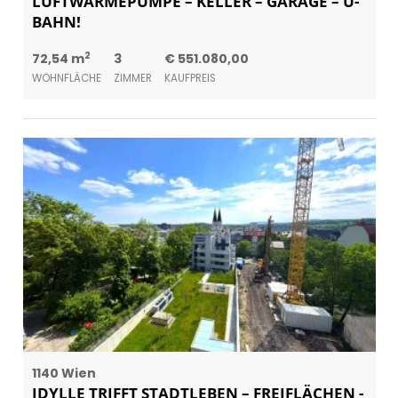
LUFTWÄRMEPUMPE – KELLER – GARAGE – U-
BAHN!
2
72,54 m
3
€ 551.080,00
WOHNFLÄCHE
ZIMMER
KAUFPREIS
1140 Wien
IDYLLE TRIFFT STADTLEBEN – FREIFLÄCHEN -