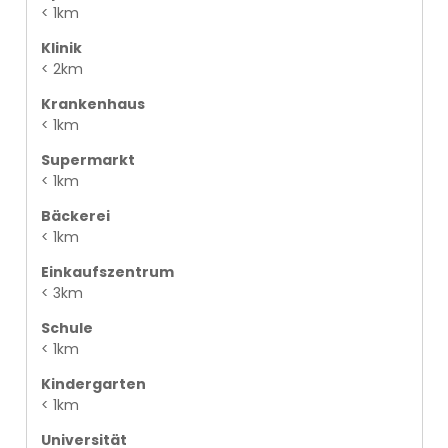
< 1km
Klinik
< 2km
Krankenhaus
< 1km
Supermarkt
< 1km
Bäckerei
< 1km
Einkaufszentrum
< 3km
Schule
< 1km
Kindergarten
< 1km
Universität