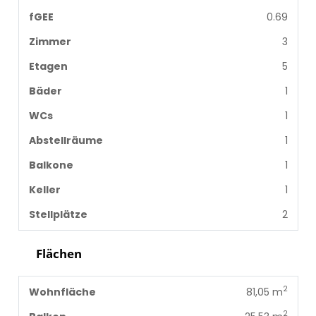
fGEE
0.69
Zimmer
3
Etagen
5
Bäder
1
WCs
1
Abstellräume
1
Balkone
1
Keller
1
Stellplätze
2
Flächen
2
Wohnfläche
81,05 m
2