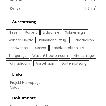
Balkon
25,53 m
2
Keller
7,91 m
Ausstattung
Fliesen
Parkett
Erdwärme
Solarenergie
Wasser-Elektro
Personenaufzug
Südostbalkon
Badewanne
Dusche
Kabel/Satelliten-TV
Tiefgarage
Wasch/Trockenraum
Klimaanlage
Fahrradraum
Abstellraum
Gartennutzung
Links
Projekt Homepage
Video
Dokumente