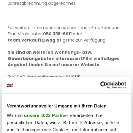
Jahresabrechnung abgerechnet.
Für weitere Informationen stehen Ihnen Frau Eder und
Frau Vitale unter
050 338-6011
oder
team.verkauf1@wag.at
gerne zur Verfügung!
Sie sind an weiteren Wohnungs- bzw.
Gewerbeangeboten interessiert? Ein vielfältiges
Angebot finden Sie auf unserer
Website
.
Zur WAG-Immobiliensuche:
SUCHE
Zur WAG-
Wohnungsanmeldung:
Wohnungsanmeldung
Verantwortungsvoller Umgang mit Ihren Daten
Gerne beraten wir Sie persönlich über unser vielfältiges
Angebot, rufen Sie uns einfach an! Und das natürlich
Wir und
unsere 1022 Partner
verarbeiten Ihre
ohne Vermittlungsgebühren und provisionsfrei!
persönlichen Daten, wie z. B. Ihre IP-Adresse, mithilfe
von Technologien wie Cookies, um Informationen auf
Angaben sind ohne Gewähr auf Richtigkeit und