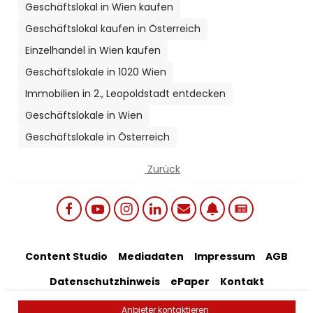
Geschäftslokal in Wien kaufen
Geschäftslokal kaufen in Österreich
Einzelhandel in Wien kaufen
Geschäftslokale in 1020 Wien
Immobilien in 2., Leopoldstadt entdecken
Geschäftslokale in Wien
Geschäftslokale in Österreich
Zurück
Social links menu
Footer Bottom Menu
Content Studio
Mediadaten
Impressum
AGB
Datenschutzhinweis
ePaper
Kontakt
Artikel-Feedback
Anbieter kontaktieren