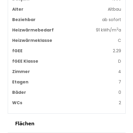
Alter
Altbau
Beziehbar
ab sofort
2
Heizwärmebedarf
91 kWh/m
a
Heizwärmeklasse
C
fGEE
2.29
fGEE Klasse
D
Zimmer
4
Etagen
7
Bäder
0
WCs
2
Flächen