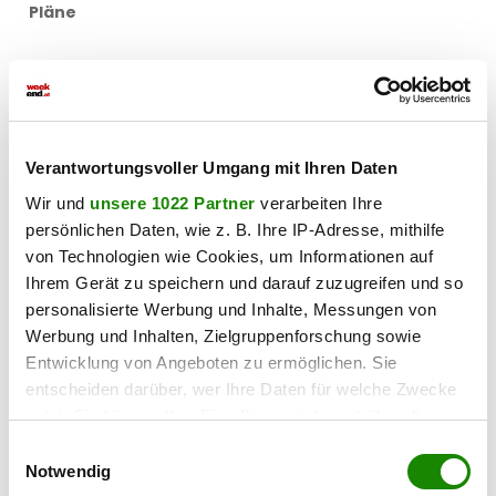
Pläne
Verantwortungsvoller Umgang mit Ihren Daten
Wir und
unsere 1022 Partner
verarbeiten Ihre
persönlichen Daten, wie z. B. Ihre IP-Adresse, mithilfe
von Technologien wie Cookies, um Informationen auf
Ihrem Gerät zu speichern und darauf zuzugreifen und so
personalisierte Werbung und Inhalte, Messungen von
Werbung und Inhalten, Zielgruppenforschung sowie
Entwicklung von Angeboten zu ermöglichen. Sie
entscheiden darüber, wer Ihre Daten für welche Zwecke
nutzt. Sie können Ihre Einwilligung jederzeit über die
Cookie-Erklärung oder durch Klicken auf das Privacy
Einwilligungsauswahl
Trigger Symbol ändern oder widerrufen
Notwendig